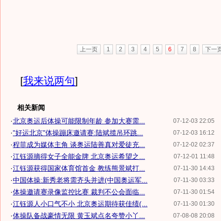
上一页
1
2
3
4
5
6
7
8
下一
[
我来说两句
]
相关新闻
·
北京奥运后体操可能限制年龄 参加大赛需...
07-12-03 22:05
·
"好运北京"体操蹦床邀请赛:陆斌揽吊环跳...
07-12-03 16:12
·
程菲成为媒体主角 谈奥运陆善真对爱徒充...
07-12-02 02:37
·
江钰源摘得女子全能金牌 北京奥运希望之...
07-12-01 11:48
·
江钰源获得国家体育馆首金 教练熊景斌打...
07-11-30 14:43
·
中国体操:新秀老将需齐头并进(中国奥运军...
07-11-30 03:33
·
体操邀请赛录像监控比赛 裁判不公会面临...
07-11-30 01:54
·
江钰源人小口气不小 北京奥运期待获佳绩(...
07-11-30 01:30
·
体操队备战豪情无限 黄玉斌点名夸赞小丫...
07-08-08 20:08