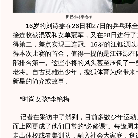
田径小将李艳梅
16岁的刘诗雯在26日和27日的乒乓球
接连收获混双和女单冠军，又在28日进行了
得第二，差点实现三连冠。16岁的江钰源以总分
得本次比赛的首金，值得一提的是江钰源在
部排名第一。这些小将的风头甚至压倒了一
老将。自古英雄出少年，搜狐体育为您带来一
新星的简介或故事。
“时尚女孩”李艳梅
记者在采访中了解到，目前多数少年运动
而上网更成了他们日常的“必修课”。每逢周
走出体校或者集训队，融入社会大家庭，逛