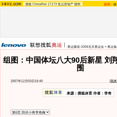
搜狐
ChinaRen
17173
焦点房地产
搜狗
新闻
-
体
奥运频道-2008北京奥运会
>
奥运备
组图：中国体坛八大90后新星 刘
围
2007年12月03日16:40
[
我来
来源：搜狐体育 作者：李奇