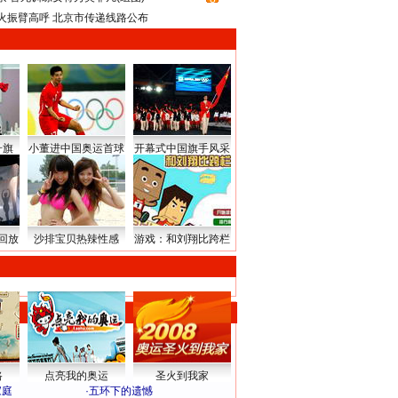
火振臂高呼 北京市传递线路公布
升旗
小董进中国奥运首球
开幕式中国旗手风采
回放
沙排宝贝热辣性感
游戏：和刘翔比跨栏
路
点亮我的奥运
圣火到我家
家庭
·
五环下的遗憾