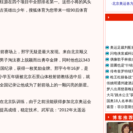
钰源在四个项目中全部排名第一。这些小将的风头
·
北京奥运各
奥 运 视 频
古英雄出少年，搜狐体育为您带来一组90后体育
奥运足裁判配
箭赛场上，邢宇无疑是最大发现。来自北京顺义
闪电侠发威科
偶像歌手林俊
男子淘汰赛上脱颖而出勇夺金牌，同时他也以343
苗圃也是“什锦
全国纪录，获得一枚奖励金牌。邢宇今年16岁，是
传奇奎罗特续
从小学五年级被北京石景山体校射箭教练选中后，就
枪王杜丽备战“
传姚明通州建酒店
全国记录让他成为了射箭场上的一颗闪亮的新星。
梦八出席慈善晚宴
大马“跳水公主”
国奥18人名单将
北京队训练，由于之前没能获得参加北京奥运会
索普：菲尔普斯
高成绩，稳定技术。武军说：“2012年太遥远
博 客 推 荐