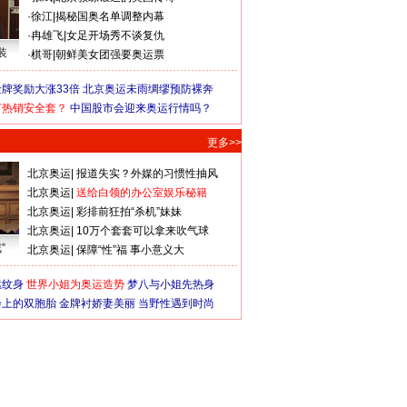
·
徐江
|
揭秘国奥名单调整内幕
·
冉雄飞
|
女足开场秀不谈复仇
装
·
棋哥
|
朝鲜美女团强要奥运票
牌奖励大涨33倍
北京奥运未雨绸缪预防裸奔
何热销安全套？
中国股市会迎来奥运行情吗？
更多>>
北京奥运
|
报道失实？外媒的习惯性抽风
北京奥运
|
送给白领的办公室娱乐秘籍
北京奥运
|
彩排前狂拍“杀机”妹妹
北京奥运
|
10万个套套可以拿来吹气球
”
北京奥运
|
保障“性”福 事小意义大
猛纹身
世界小姐为奥运造势
梦八与小姐先热身
会上的双胞胎
金牌衬娇妻美丽
当野性遇到时尚