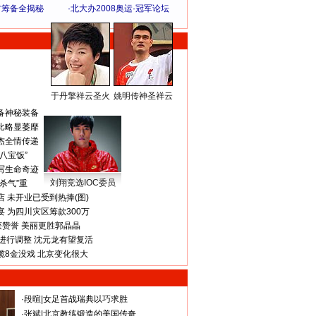
方筹备全揭秘
·
北大办2008奥运·冠军论坛
于丹擎祥云圣火
姚明传神圣祥云
体 育 热 点
备神秘装备
比略显萎靡
杰全情传递
八宝饭”
写生命奇迹
刘翔竞选IOC委员
杀气”重
 未开业已受到热捧(图)
 为四川灾区筹款300万
获赞誉 美丽更胜郭晶晶
进行调整 沈元龙有望复活
揽8金没戏 北京变化很大
·
段暄
|
女足首战瑞典以巧求胜
·
张斌
|
北京教练锻造的美国传奇