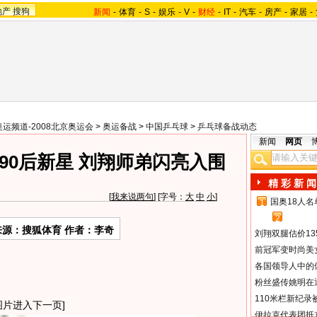
地产
搜狗
新闻
-
体育
-
S
-
娱乐
-
V
-
财经
-
IT
-
汽车
-
房产
-
家居
-
奥运频道-2008北京奥运会
>
奥运备战
>
中国乒乓球
>
乒乓球备战动态
新闻
网页
90后新星 刘翔师弟闪亮入围
精 彩 新 闻
[
我来说两句
] [字号：
大
中
小
]
国奥18人
1
2
来源：搜狐体育 作者：李奇
刘翔双腿估价13
前冠军变时尚美
各国领导人中的
粉丝盛传姚明在通
110米栏新纪录
图片进入下一页]
伊拉克代表团抵京