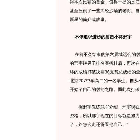
得本次比赛的首金，值得一提的是江
甚至压倒了一些久经沙场的老将。自
新星的简介或故事。
不停追求进步的射击小将邢宇
在前不久结束的第六届城运会的射
的邢宇继男子排名赛折桂后，再次在
环的成绩打破决赛36支箭总成绩的
北京207中学高二的一名学生。自
开始了自己的射箭之路。而此次打破
据邢宇教练武军介绍，邢宇现在在
资格，所以邢宇现在的目标就是努力提
了，路怎么走还得看他自己。”