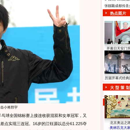
张靓颖成都传圣
热点图片
开幕日天安门
历届开幕式经典
大 型 策 划
射击小将邢宇
乒乓球全国锦标赛上接连收获混双和女单冠军，又
北京奥运之
点实现三连冠。16岁的江钰源以总分61.225夺
·
奥林匹克大