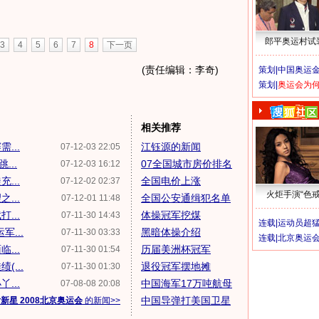
郎平奥运村试
3
4
5
6
7
8
下一页
(责任编辑：李奇)
策划|
中国奥运金
策划|
奥运会为
相关推荐
...
江钰源的新闻
07-12-03 22:05
...
07全国城市房价排名
07-12-03 16:12
...
全国电价上涨
07-12-02 02:37
火炬手演“色戒
...
全国公安通缉犯名单
07-12-01 11:48
...
体操冠军挖煤
07-11-30 14:43
连载|
运动员超
...
黑暗体操介绍
07-11-30 03:33
连载|
北京奥运
...
历届美洲杯冠军
07-11-30 01:54
...
退役冠军摆地摊
07-11-30 01:30
...
中国海军17万吨航母
07-08-08 20:08
中国导弹打美国卫星
新星 2008北京奥运会
的新闻>>