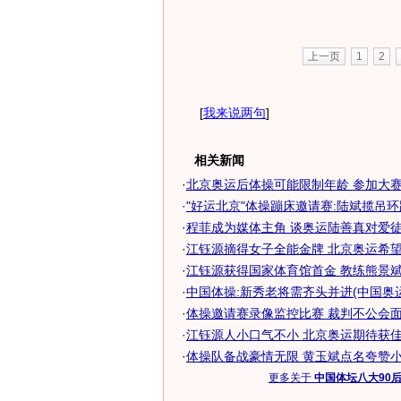
上一页
1
2
[
我来说两句
]
相关新闻
·
北京奥运后体操可能限制年龄 参加大赛需
·
"好运北京"体操蹦床邀请赛:陆斌揽吊环跳
·
程菲成为媒体主角 谈奥运陆善真对爱徒充
·
江钰源摘得女子全能金牌 北京奥运希望之
·
江钰源获得国家体育馆首金 教练熊景斌打
·
中国体操:新秀老将需齐头并进(中国奥运军
·
体操邀请赛录像监控比赛 裁判不公会面临
·
江钰源人小口气不小 北京奥运期待获佳绩(
·
体操队备战豪情无限 黄玉斌点名夸赞小丫
更多关于
中国体坛八大90后