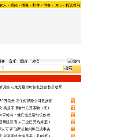
女人
-
视频
-
播客
-
邮件
-
博客
-
BBS
-
我说两句
博客
音乐
图片
说吧
名单调整 沈龙元最后时刻复活顶替吕建军
50万美元 没任何保险公司敢接招
3
女 杨扬不拒老外公开索吻（图）
4
体育健将：他们也是运动佼佼者
5
州建酒店 未开业已受热捧(图)
6
被认可 罗伯斯超越刘翔已成事实
7
 冒死训练女将秀美非凡(组图)
8