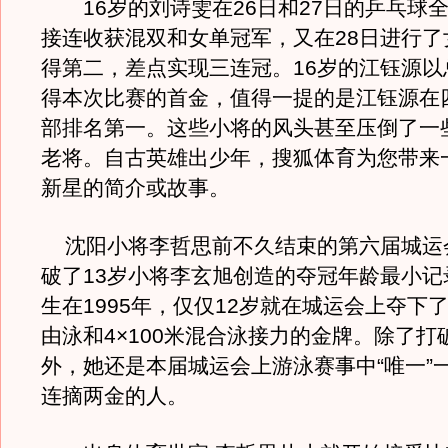
16岁的刘诗雯在26日和27日的乒乓球
接连收获混双和女单冠军，又在28日进行了
得第二，差点实现三连冠。16岁的江钰源以总分
得本次比赛的首金，值得一提的是江钰源在
部排名第一。这些小将的风头甚至压倒了一
老将。自古英雄出少年，搜狐体育为您带来一
新星的简介或故事。
沈阳小将李哲思前不久结束的第六届城运
破了13岁小将李玄旭创造的夺冠年龄最小记
生在1995年，仅仅12岁就在城运会上夺下了
由泳和4×100米混合泳接力的金牌。除了打
外，她还是本届城运会上游泳赛事中“唯一”
连摘两金的人。