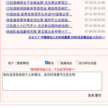
·
江钰源摘得女子全能金牌 北京奥运希望之...
07-12-01 11:48
·
江钰源获得国家体育馆首金 教练熊景斌打...
07-11-30 14:43
·
中国体操:新秀老将需齐头并进(中国奥运军...
07-11-30 03:33
·
体操邀请赛录像监控比赛 裁判不公会面临...
07-11-30 01:54
·
江钰源人小口气不小 北京奥运期待获佳绩(...
07-11-30 01:30
·
体操队备战豪情无限 黄玉斌点名夸赞小丫...
07-08-08 20:08
更多关于
中国体坛八大90后新星 2008北京奥运会
的新闻>>
用户：
匿名
隐藏地址
设为辩论话题
*搜狗拼音输入法，中文处理专家>>