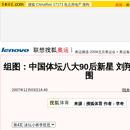
搜狐
ChinaRen
17173
焦点房地产
搜狗
新闻
-
体
奥运频道-2008北京奥运会
>
奥运备
组图：中国体坛八大90后新星 刘
围
2007年12月03日16:40
[
我来
来源：搜狐体育 作者：李奇