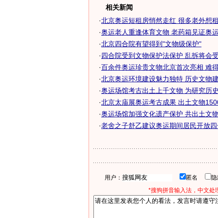
相关新闻
·
北京奥运短租房悄然走红 很多老外想租住
·
奥运老人重逢体育文物 老药箱见证奥运发
·
北京四合院有望得到"文物级保护"
·
四合院受到文物保护法保护 乱拆将会
·
百余件奥运珍贵文物北京首次亮相 难得一
·
北京奥运环境建设魅力独特 历史文物建筑
·
奥运场馆考古出土上千文物 为研究历史提
·
北京太庙展奥运考古成果 出土文物1500余
·
奥运场馆加强文化遗产保护 共出土文物15
·
老舍之子舒乙建议奥运期间居民开放四
用户：
匿名
*搜狗拼音输入法，中文处理