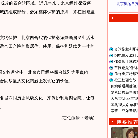
成片的四合院区域。近几年来，北京经过探索逐
·
北京奥运各
奥 运 视 频
城的组成部分，必须整体保护的原则，并在旧城里
物保护，北京四合院的保护必须兼顾居民生活水
适合四合院的集居住、使用、保护和延续为一体的
奥运足裁判配
闪电侠发威科
偶像歌手林俊
苗圃也是“什锦
文物普查中，北京市已经将四合院列为重点内
传奇奎罗特续
枪王杜丽备战“
合院尽量从文化内涵上发现它的价值。
传姚明通州建酒店
梦八出席慈善晚宴
城不同历史风貌文化，来保护利用四合院，让每
大马“跳水公主”
国奥18人名单将
。
索普：菲尔普斯
(责任编辑：老满)
博 客 推 荐