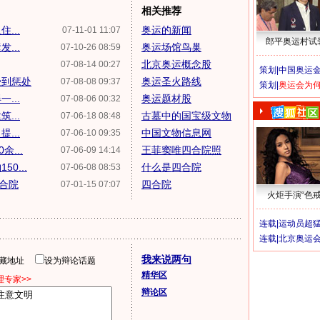
相关推荐
...
奥运的新闻
07-11-01 11:07
郎平奥运村试
...
奥运场馆鸟巢
07-10-26 08:59
北京奥运概念股
07-08-14 00:27
策划|
中国奥运金
受到惩处
奥运圣火路线
07-08-08 09:37
策划|
奥运会为
...
奥运题材股
07-08-06 00:32
...
古墓中的国宝级文物
07-06-18 08:48
...
中国文物信息网
07-06-10 09:35
...
王菲窦唯四合院照
07-06-09 14:14
0...
什么是四合院
07-06-08 08:53
合院
四合院
07-01-15 07:07
火炬手演“色戒
连载|
运动员超
连载|
北京奥运
我来说两句
隐藏地址
设为辩论话题
精华区
专家>>
辩论区