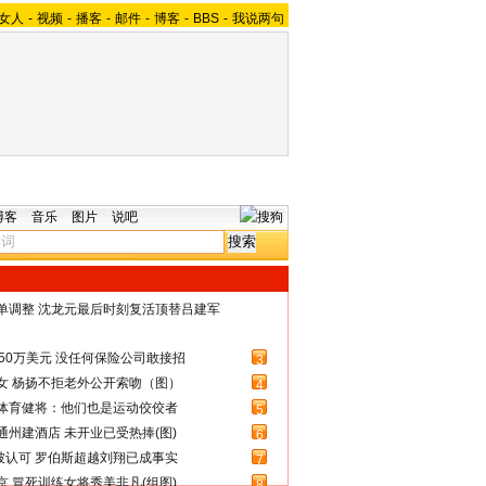
女人
-
视频
-
播客
-
邮件
-
博客
-
BBS
-
我说两句
博客
音乐
图片
说吧
名单调整 沈龙元最后时刻复活顶替吕建军
50万美元 没任何保险公司敢接招
3
女 杨扬不拒老外公开索吻（图）
4
体育健将：他们也是运动佼佼者
5
州建酒店 未开业已受热捧(图)
6
被认可 罗伯斯超越刘翔已成事实
7
 冒死训练女将秀美非凡(组图)
8