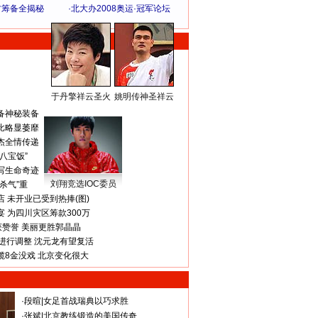
方筹备全揭秘
·
北大办2008奥运·冠军论坛
于丹擎祥云圣火
姚明传神圣祥云
体 育 热 点
备神秘装备
比略显萎靡
杰全情传递
八宝饭”
写生命奇迹
刘翔竞选IOC委员
杀气”重
 未开业已受到热捧(图)
 为四川灾区筹款300万
获赞誉 美丽更胜郭晶晶
进行调整 沈元龙有望复活
揽8金没戏 北京变化很大
·
段暄
|
女足首战瑞典以巧求胜
·
张斌
|
北京教练锻造的美国传奇