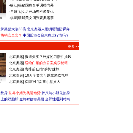
·
徐江
|
揭秘国奥名单调整内幕
·
冉雄飞
|
女足开场秀不谈复仇
装
·
棋哥
|
朝鲜美女团强要奥运票
牌奖励大涨33倍
北京奥运未雨绸缪预防裸奔
何热销安全套？
中国股市会迎来奥运行情吗？
更多>>
北京奥运
|
报道失实？外媒的习惯性抽风
北京奥运
|
送给白领的办公室娱乐秘籍
北京奥运
|
彩排前狂拍“杀机”妹妹
北京奥运
|
10万个套套可以拿来吹气球
”
北京奥运
|
保障“性”福 事小意义大
猛纹身
世界小姐为奥运造势
梦八与小姐先热身
会上的双胞胎
金牌衬娇妻美丽
当野性遇到时尚