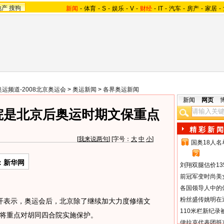
地产
搜狗
新闻
-
体育
-
S
-
娱乐
-
V
-
财经
-
IT
-
汽车
-
房产
-
家居
-
奥运频道-2008北京奥运会
>
奥运新闻
>
各界奥运新闻
新闻
网页
院是北京后奥运时期文保重点
精 彩 新 闻
[
我来说两句
] [字号：
大
中
小
]
国奥18人
1
2
：新华网
刘翔双腿估价13
前冠军变时尚美
各国领导人中的
粉丝盛传姚明在通
表示，奥运会后，北京除了继续加大力度修缮文
110米栏新纪录
将重点对胡同四合院实施保护。
伊拉克代表团抵京