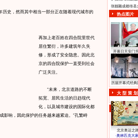
张靓颖成都传圣
年历史，然而其中相当一部分正在随着现代城市的
热点图片
再加上老百姓在四合院里世代
居住繁衍，许多建筑年久失
开幕日天安门
修，形成了安全隐患。因此北
京的四合院保护一直受到社会
广泛关注。
历届开幕式经典
“未来，北京道路的不断
大 型 策 划
拓宽、居民生活的日趋现代
化，以及城市建设的国际化都
成影响，因此保护的任务越来越紧迫。”孔繁峙
北京奥运之
·
奥林匹克大