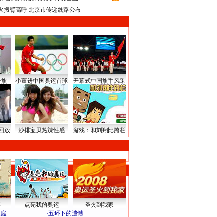
火振臂高呼 北京市传递线路公布
升旗
小董进中国奥运首球
开幕式中国旗手风采
回放
沙排宝贝热辣性感
游戏：和刘翔比跨栏
路
点亮我的奥运
圣火到我家
家庭
·
五环下的遗憾