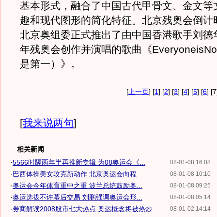
基本形式，融合了中国古代甲骨文、金文等
趣和现代图形的简化特征。北京残奥会倒计
北京奥组委正式推出了由中国香港歌手刘德华
年残奥会创作并演唱的歌曲《EveryoneisN
是第一）》。
[
上一页
] [
1
] [
2
] [
3
] [
4
] [
5
] [
6
] [7
[
我来说两句
]
相关新闻
·
5566时隔两年半再推新专辑 为08奥运会《...
08-01-08 16:08
·
巴西体操美女攻克新动作 北京奥运会向程...
08-01-08 10:10
·
奥运会今年体育重中之重 波兰总统鼓励奥...
08-01-08 09:25
·
奥运选拔不许幕后交易 刘鹏强调奥运会形...
08-01-08 05:14
·
券商解读2008股市七大热点:奥运概念将被热炒
08-01-02 14:14