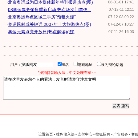
·
北京奥运成为日本媒体新年特刊报道热点(图)
08-01-01 17:41
·
08奥运票务销售重新启动 热点场次门票仍...
07-12-11 12:11
·
北京奥运热点区域二手房"预租火爆"
07-12-08 09:22
·
奥运题材成关键词 2007年十大旅游热点(图)
07-12-07 10:27
·
奥运元素点亮开放日(热点解读)(图)
07-11-26 16:03
用户：
匿名
隐藏地址
设为辩论话题
*搜狗拼音输入法，中文处理专家>>
设置首页
-
搜狗输入法
-
支付中心
-
搜狐招聘
-
广告服务
-
客