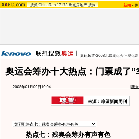
搜狐
ChinaRen
17173
焦点房地产
搜狗
新闻
-
体
奥运频道-2008北京奥运会
>
奥运新
奥运会筹办十大热点：门票成了“
2008年01月09日10:04
[
我来
来源：瞭望新闻周刊
热点七：残奥会筹办有声有色