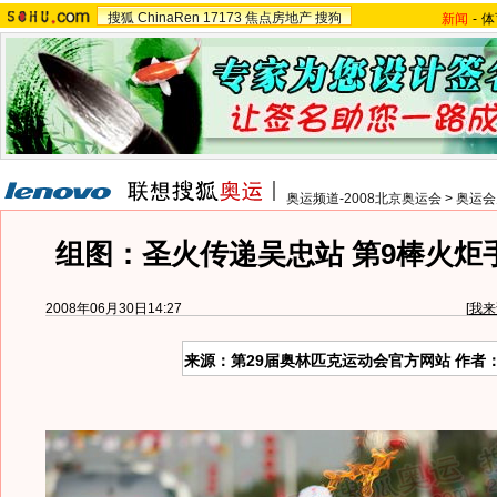
搜狐
ChinaRen
17173
焦点房地产
搜狗
新闻
-
体
奥运频道-2008北京奥运会
>
奥运会
组图：圣火传递吴忠站 第9棒火炬
2008年06月30日14:27
[
我来
来源：第29届奥林匹克运动会官方网站 作者：