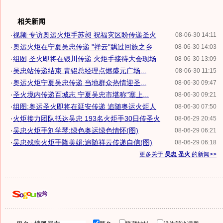
相关新闻
·
视频:专访奥运火炬手苏昶 祝福灾区盼传递圣火
08-06-30 14:11
·
奥运火炬在宁夏吴忠传递 "祥云"飘过回族之乡
08-06-30 14:03
·
组图:圣火即将在银川传递 火炬手接待大会现场
08-06-30 13:09
·
吴忠站传递结束 青铝总经理点燃盛元广场...
08-06-30 11:15
·
奥运火炬宁夏吴忠传递 当地群众热情迎圣...
08-06-30 09:47
·
圣火境内传递百城志 宁夏吴忠市堪称"塞上...
08-06-30 09:21
·
组图:奥运圣火即将在延安传递 追随奥运火炬人
08-06-30 07:50
·
火炬接力团队抵达吴忠 193名火炬手30日传圣火
08-06-29 20:45
·
吴忠火炬手刘学琴:绿色奥运绿色情怀(图)
08-06-29 06:21
·
吴忠残疾火炬手隆美娟:追随祥云传递自信(图)
08-06-29 06:18
更多关于
吴忠 圣火
的新闻>>