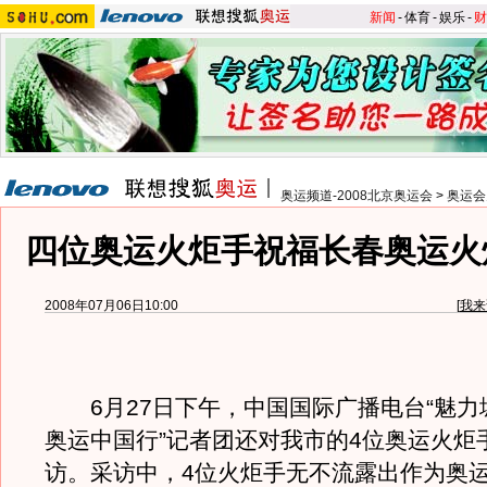
新闻
-
体育
-
娱乐
-
财
奥运频道-2008北京奥运会
>
奥运会
四位奥运火炬手祝福长春奥运火
2008年07月06日10:00
[
我来
6月27日下午，中国国际广播电台“魅力城
奥运中国行”记者团还对我市的4位奥运火炬
访。采访中，4位火炬手无不流露出作为奥