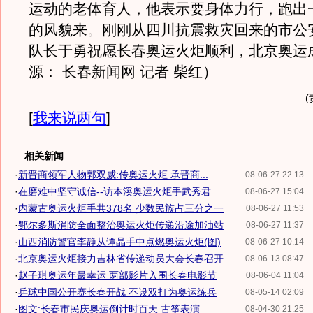
运动的老体育人，他表示要身体力行，跑出
的风貌来。刚刚从四川抗震救灾回来的市公
队长于勇祝愿长春奥运火炬顺利，北京奥运
源： 长春新闻网 记者 柴红）
[
我来说两句
]
相关新闻
·
新晋商领军人物郭双威:传奥运火炬 承晋商...
08-06-27 22:13
·
在磨难中坚守诚信--访本溪奥运火炬手武秀君
08-06-27 15:04
·
内蒙古奥运火炬手共378名 少数民族占三分之一
08-06-27 11:53
·
鄂尔多斯消防全面整治奥运火炬传递沿途加油站
08-06-27 11:37
·
山西消防警官李静从谭晶手中点燃奥运火炬(图)
08-06-27 10:14
·
北京奥运火炬接力吉林省传递动员大会长春召开
08-06-13 08:47
·
赵子琪奥运年最幸运 两部影片入围长春电影节
08-06-04 11:04
·
乒球中国公开赛长春开战 不设双打为奥运练兵
08-05-14 02:09
·
图文:长春市民庆奥运倒计时百天 古筝表演
08-04-30 21:25