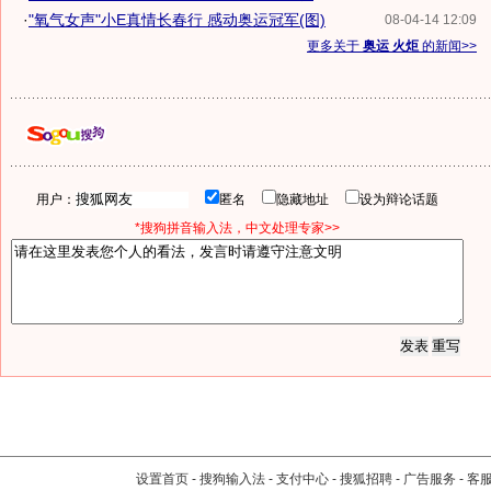
·
"氧气女声"小E真情长春行 感动奥运冠军(图)
08-04-14 12:09
更多关于
奥运 火炬
的新闻>>
用户：
匿名
隐藏地址
设为辩论话题
*搜狗拼音输入法，中文处理专家>>
设置首页
-
搜狗输入法
-
支付中心
-
搜狐招聘
-
广告服务
-
客