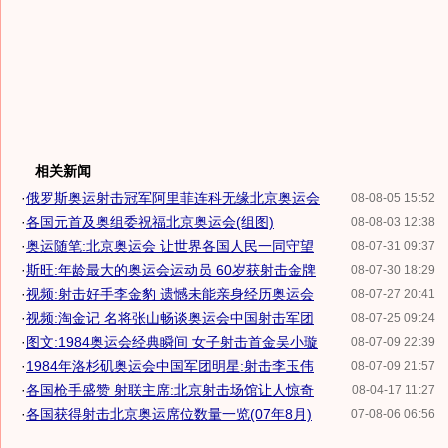
相关新闻
·
俄罗斯奥运射击冠军阿里菲连科无缘北京奥运会
08-08-05 15:52
·
各国元首及奥组委祝福北京奥运会(组图)
08-08-03 12:38
·
奥运随笔:北京奥运会 让世界各国人民一同守望
08-07-31 09:37
·
斯旺:年龄最大的奥运会运动员 60岁获射击金牌
08-07-30 18:29
·
视频:射击好手李金豹 遗憾未能亲身经历奥运会
08-07-27 20:41
·
视频:淘金记 名将张山畅谈奥运会中国射击军团
08-07-25 09:24
·
图文:1984奥运会经典瞬间 女子射击首金吴小璇
08-07-09 22:39
·
1984年洛杉矶奥运会中国军团明星:射击李玉伟
08-07-09 21:57
·
各国枪手盛赞 射联主席:北京射击场馆让人惊奇
08-04-17 11:27
·
各国获得射击北京奥运席位数量一览(07年8月)
07-08-06 06:56