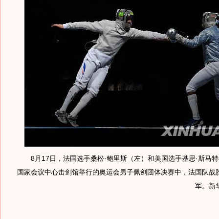
8月17日，法国选手桑松·鲍里斯（左）和美国选手基思·斯马
国家会议中心击剑馆举行的奥运会男子佩剑团体决赛中，法国队战
军。新