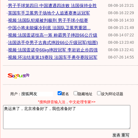
·
男子手球第四日:中国遭遇四连败 法国保持全胜
08-08-16 23:21
·
英国车手卫冕男子场地个人追逐赛奥运冠军
08-08-16 22:29
·
视频:法国队犯规被判极刑 男子手球小组赛
08-08-16 14:33
·
中国小将未能爆冷到底 法国队卫冕男重团...
08-08-15 21:49
·
视频:法国盖诺技高一筹 称霸男子摔跤66公斤级
08-08-14 07:22
·
法国选手夺男子古典式摔跤66公斤级冠军(组图)
08-08-13 23:40
·
视频:法国盖诺夺66kg摔跤冠军 李岩岩止步四强
08-08-13 22:41
·
视频:环法结束第19赛段 法国车手勇夺赛段冠军
08-07-26 14:55
用户：
匿名
隐藏地址
设为辩论话题
*搜狗拼音输入法，中文处理专家>>