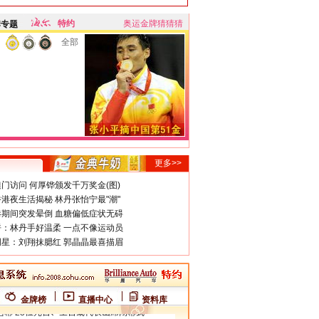
特约
奥运金牌猜猜猜
牌专题
全部
更多>>
门访问 何厚铧颁发千万奖金(图)
港夜生活揭秘 林丹张怡宁最"潮"
期间突发晕倒 血糖偏低症状无碍
：林丹手好温柔 一点不像运动员
星：刘翔抹腮红 郭晶晶最喜描眉
金牌榜
直播中心
资料库