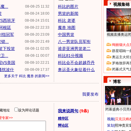
视频集锦
...
科比的图片
08-08-25 11:32
篮
男篮的新闻
08-08-24 18:00
VS西班牙
科比 老婆
08-08-24 15:01
S阿根廷
魔兽 地图
08-08-22 22:33
剑指冠军
中国男篮
08-08-20 23:09
视频直播奥运
...
八一男篮队员军衔
08-08-20 21:49
绚丽烟火点
德篮下投篮
谁是亚洲男篮老二
08-08-11 02:05
群星唱响一
...
科比81分视频
08-08-11 00:07
奥运主火炬
国VS美国
科比会不会超越乔丹
08-08-10 22:21
罗格致辞再
骚扰波什
奥运圣火象征着什么
闭幕式天气
08-08-09 17:37
更多关于
科比 魔兽
的新闻>>
博客
我要发布
闭幕盛典小贝亮
隐藏地址
设为辩论话题
我来说两句
(9条)
专家>>
精华区
视频|
贝克汉姆改
辩论区
策划|
熙坤贵宾