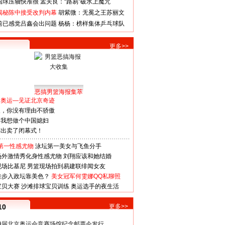
国球压轴快准很
孟关良：“路易”破水上魔咒
揭秘陈中接受改判内幕
胡紫微：无冕之王苏丽文
前已感觉吕鑫会出问题
杨杨：榜样集体乒乓球队
更多>>
恶搞男篮海报集萃
看奥运—见证北京奇迹
人，你没有理由不骄傲
：我想做个中国媳妇
谋出卖了闭幕式！
第一性感尤物
泳坛第一美女与飞鱼分手
场外激情秀化身性感尤物
刘翔应该和她结婚
现场比基尼
男篮现场拍到易建联绯闻女友
娃步入政坛靠美色？
美女冠军何雯娜QQ私聊照
宝贝大赛
沙滩排球宝贝训练
奥运选手的夜生活
10
更多>>
29届北京奥运会竞赛场馆纪念邮票今发行