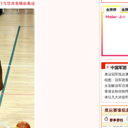
金牌榜
金
中国军团
·
奥运冠军抵达澳
·
组图：冠军团香
·
女划艇冠军访港
·
香港女粉丝惊呼
·
体坛九大浓妆明
赛事赛程