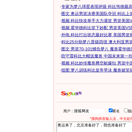
·
专家为梦八球星表现评级 科比韦德最高魔
·
图文:奥运男篮决赛美国队夺冠 科比上
·
视频:科比快攻单手大力灌篮 男篮美国
·
视频:霍华德科比篮下妙配 男篮美国V
·
外电:科比打出状态最好比赛 美国男篮
·
科比25分助梦八晋级四强 澳大利亚男篮锁
·
图文:男篮70-101憾负梦八 魔兽霍华
·
防守震科比大帽送魔兽 中国未来第一控卫
·
视频:科比妙传魔兽腾空献爆扣 男篮中
·
组图:梦八训练科比皇帝旱泳 魔兽嬉笑
用户：
匿名
*搜狗拼音输入法，中文处理