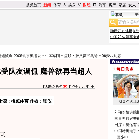
搜狐首页
-
新闻
-
体育
-
S
-
娱乐
-
V
-
财经
-
IT
-
汽车
-
房产
-
家居
-
女人
-
新
杨佳注射死刑
郎
中国21位漂亮女
奥运频道-2008北京奥运会
>
中国军团
>
篮球
>
梦八征战奥运
>
08梦八动态
每日焦点
受队友调侃 魔兽欲再当超人
[
我来说两句
(9)
] [字号：
大
中
小
]
来源：搜狐体育 作者：张仪
残奥圣火上
·
刘翔伤情追踪
·
国青男篮罢赛被
·
日媒：奥运有
·
中国特奥选手
页]
更多>>