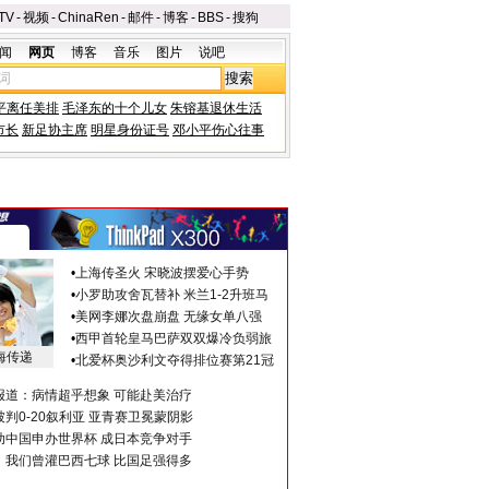
TV
-
视频
-
ChinaRen
-
邮件
-
博客
-
BBS
-
搜狗
闻
网页
博客
音乐
图片
说吧
平离任美排
毛泽东的十个儿女
朱镕基退休生活
市长
新足协主席
明星身份证号
邓小平伤心往事
•
上海传圣火 宋晓波摆爱心手势
•
小罗助攻舍瓦替补 米兰1-2升班马
•
美网李娜次盘崩盘 无缘女单八强
•
西甲首轮皇马巴萨双双爆冷负弱旅
海传递
•
北爱杯奥沙利文夺得排位赛第21冠
报道：病情超乎想象 可能赴美治疗
判0-20叙利亚 亚青赛卫冕蒙阴影
助中国申办世界杯 成日本竞争对手
：我们曾灌巴西七球 比国足强得多