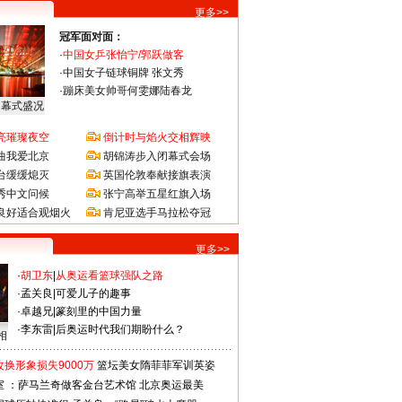
更多>>
冠军面对面：
·
中国女乒张怡宁/郭跃做客
·
中国女子链球铜牌 张文秀
·
蹦床美女帅哥何雯娜陆春龙
闭幕式盛况
亮璀璨夜空
倒计时与焰火交相辉映
曲我爱北京
胡锦涛步入闭幕式会场
台缓缓熄灭
英国伦敦奉献接旗表演
秀中文问候
张宁高举五星红旗入场
良好适合观烟火
肯尼亚选手马拉松夺冠
更多>>
·
胡卫东
|
从奥运看篮球强队之路
·
孟关良
|
可爱儿子的趣事
·
卓越兄
|
篆刻里的中国力量
·
李东雷
|
后奥运时代我们期盼什么？
相
换形象损失9000万
篮坛美女隋菲菲军训英姿
室 ：萨马兰奇做客金台艺术馆
北京奥运最美