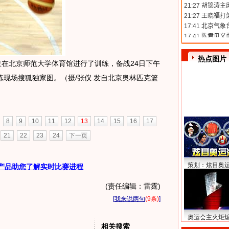
热点图片
在北京师范大学体育馆进行了训练，备战24日下午
现场搜狐独家图。（摄/张仪 发自北京奥林匹克篮
8
9
10
11
12
13
14
15
16
17
21
22
23
24
下一页
策划：炫目奥
产品助您了解实时比赛进程
(责任编辑：雷霆)
[
我来说两句
(9条)
]
奥运会主火炬
相关搜索