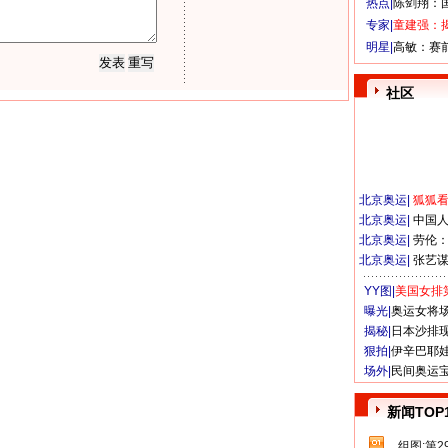
热点|
陈剑翔：
专家|
童建强：
明星|
高敏：赛
社区
北京奥运
|
狐狐
北京奥运
|
中国
北京奥运
|
劳伦
北京奥运
|
张艺
YY图|
美国女排
曝光|
奥运女将
揭秘|
日本沙排
狠拍|
伊辛巴耶
场外|
民间奥运
新闻TOP
组图:第