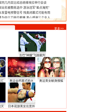
更多>>
古巴"神腿"飞踹裁判
运汇
奥运会闭幕式焰火
奥运美女献身搜狐
熄灭
日本花游美女出意外