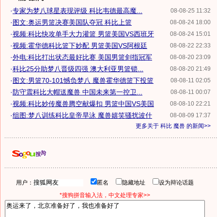
·
专家为梦八球星表现评级 科比韦德最高魔...
08-08-25 11:32
·
图文:奥运男篮决赛美国队夺冠 科比上篮
08-08-24 18:00
·
视频:科比快攻单手大力灌篮 男篮美国VS西班牙
08-08-24 15:01
·
视频:霍华德科比篮下妙配 男篮美国VS阿根廷
08-08-22 22:33
·
外电:科比打出状态最好比赛 美国男篮剑指冠军
08-08-20 23:09
·
科比25分助梦八晋级四强 澳大利亚男篮锁...
08-08-20 21:49
·
图文:男篮70-101憾负梦八 魔兽霍华德篮下投篮
08-08-11 02:05
·
防守震科比大帽送魔兽 中国未来第一控卫...
08-08-11 00:07
·
视频:科比妙传魔兽腾空献爆扣 男篮中国VS美国
08-08-10 22:21
·
组图:梦八训练科比皇帝旱泳 魔兽嬉笑骚扰波什
08-08-09 17:37
更多关于
科比 魔兽
的新闻>>
用户：
匿名
隐藏地址
设为辩论话题
*搜狗拼音输入法，中文处理专家>>