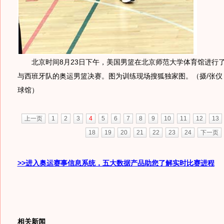
北京时间8月23日下午，美国男篮在北京师范大学体育馆进行了
与西班牙队的奥运男篮决赛。图为训练现场搜狐独家图。（摄/张仪
球馆）
上一页
1
2
3
4
5
6
7
8
9
10
11
12
13
18
19
20
21
22
23
24
下一页
>>进入奥运赛事信息系统，五大数据产品助您了解实时比赛进程
相关新闻