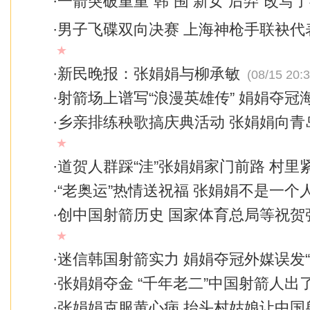
·
一箭突破重重“韩”围 新女“后羿”改写
·
男子飞碟双向决赛 上海神枪手联袂代
★
·
新民晚报：张娟娟与柳承敏
(08/15 20:3
·
射箭场上谱写“浪漫英雄传” 娟娟夺冠
·
乡亲排练秧歌搞庆典活动 张娟娟向青
★
·
道贺人群踩“洼”张娟娟家门前路 村里
·
“老奥运”热情送祝福 张娟娟不是一个
·
创中国射箭历史 国家体育总局等祝贺
★
·
迷信韩国射箭实力 娟娟夺冠外媒误发“
·
张娟娟夺金 “千年老二”中国射箭人出
·
张娟娟克服黄心病 抬头村姑娘让中国