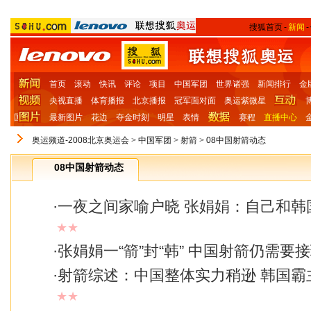
搜狐首页
-
新闻
-
首页
滚动
快讯
评论
项目
中国军团
世界诸强
新闻排行
金
央视直播
体育播报
北京播报
冠军面对面
奥运紫微星
国
最新图片
花边
夺金时刻
明星
表情
赛程
直播中心
奥运频道-2008北京奥运会
>
中国军团
>
射箭
>
08中国射箭动态
08中国射箭动态
·
一夜之间家喻户晓 张娟娟：自己和韩
★★
·
张娟娟一“箭”封“韩” 中国射箭仍需要
·
射箭综述：中国整体实力稍逊 韩国霸
★★