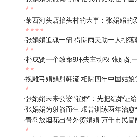
★★
·
莱西河头店抬头村的大事：张娟娟的
★★★★
·
张娟娟追魂一箭 得阴雨天助一人挑落
★★
·
朴成贤一个致命8环失主动权 张娟娟
★★
·
挽雕弓娟娟射韩流 相隔四年中国姑娘
★
·
张娟娟未来公婆“催婚”：先把结婚证
·
张娟娟为射箭而生 艰苦训练两年治愈“
·
青岛放烟花出号外贺娟娟 万千市民冒
★