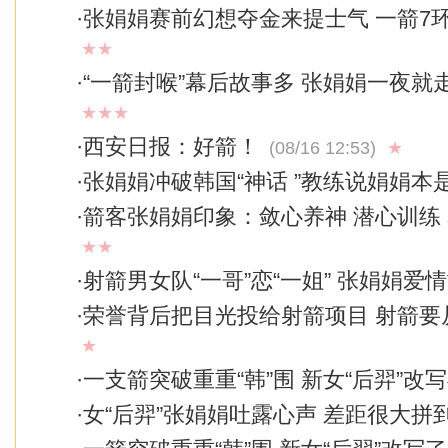
·
张娟娟赛前幻想夺金来提士气 一箭7
★★
·
“一箭封喉”幕后故事多 张娟娟一夜就
★★★
·
西安日报：好箭！
(08/16 12:53)
★
·
张娟娟冲破韩国“神话 ”教练说娟娟本
·
箭客张娟娟印象：敛心养神 潜心训练
★★
·
射箭男女队“一哥”恋“一姐” 张娟娟爱
·
荣誉背后把目光投给射箭项目 射箭要
★
·
一支箭突破重重“韩”围 新女“后羿”改
·
女“后羿”张娟娟吐露心声 差距很大拼