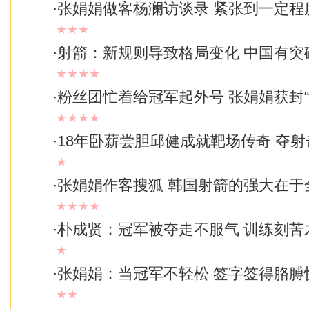
·
张娟娟做客杨澜访谈录 紧张到一定程
★★★
·
射箭：新规则导致格局变化 中国有突
★★★★
·
粉丝团忙着给冠军起外号 张娟娟获封“
★★★★
·
18年卧薪尝胆邱健成就靶场传奇 夺
★
·
张娟娟作客搜狐 韩国射箭的强大在于
★★★★
·
朴成贤：冠军被夺走不服气 训练刻苦
★
·
张娟娟：当冠军不轻松 签字签得胳膊
★★