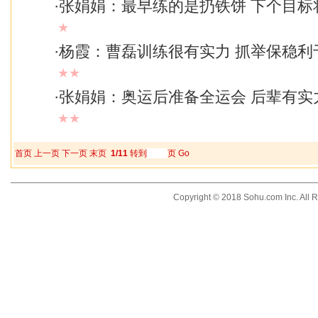
·
张娟娟：最早练的是扔铁饼 下个目标
★
·
杨霞：曹磊训练很有实力 抓举保稳利
★★
·
张娟娟：奥运后准备全运会 后辈有实
★★
首页
上一页
下一页
末页
1/11
转到
页
Go
Copyright © 2018 Sohu.com Inc. Al