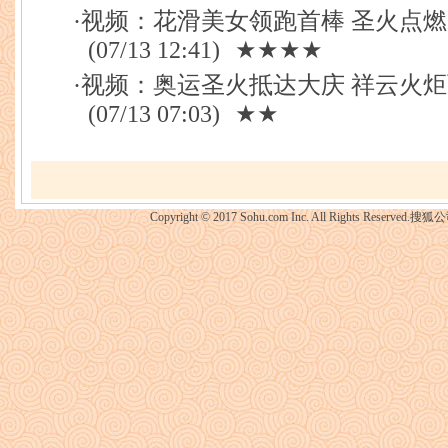
·
视频：花滑美女领跑首棒 圣火点
(07/13 12:41)
★★★★
·
视频：奥运圣火抵达大庆 祥云火
(07/13 07:03)
★★
Copyright © 2017 Sohu.com Inc. All Rights Reserved.搜