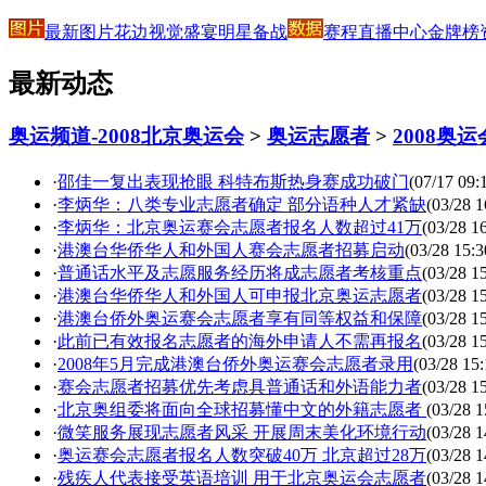
最新图片
花边
视觉盛宴
明星
备战
赛程
直播中心
金牌榜
最新动态
奥运频道-2008北京奥运会
>
奥运志愿者
>
2008奥
·
邵佳一复出表现抢眼 科特布斯热身赛成功破门
(07/17 09:
·
李炳华：八类专业志愿者确定 部分语种人才紧缺
(03/28 1
·
李炳华：北京奥运赛会志愿者报名人数超过41万
(03/28 1
·
港澳台华侨华人和外国人赛会志愿者招募启动
(03/28 15:3
·
普通话水平及志愿服务经历将成志愿者考核重点
(03/28 1
·
港澳台华侨华人和外国人可申报北京奥运志愿者
(03/28 1
·
港澳台侨外奥运赛会志愿者享有同等权益和保障
(03/28 1
·
此前已有效报名志愿者的海外申请人不需再报名
(03/28 1
·
2008年5月完成港澳台侨外奥运赛会志愿者录用
(03/28 15:
·
赛会志愿者招募优先考虑具普通话和外语能力者
(03/28 1
·
北京奥组委将面向全球招募懂中文的外籍志愿者
(03/28 1
·
微笑服务展现志愿者风采 开展周末美化环境行动
(03/28 1
·
奥运赛会志愿者报名人数突破40万 北京超过28万
(03/28 1
·
残疾人代表接受英语培训 用于北京奥运会志愿者
(03/28 1