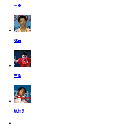
王磊
林跃
王皓
钱佳灵