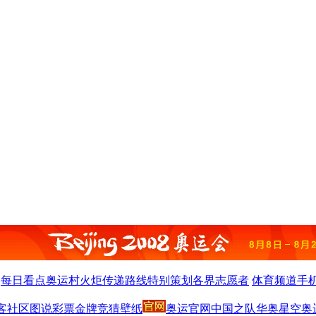
每日看点
奥运村
火炬
传递路线
特别策划
各界
志愿者
体育频道
手
客
社区
图说
彩票
金牌竞猜
壁纸
奥运官网
中国之队
华奥星空
奥