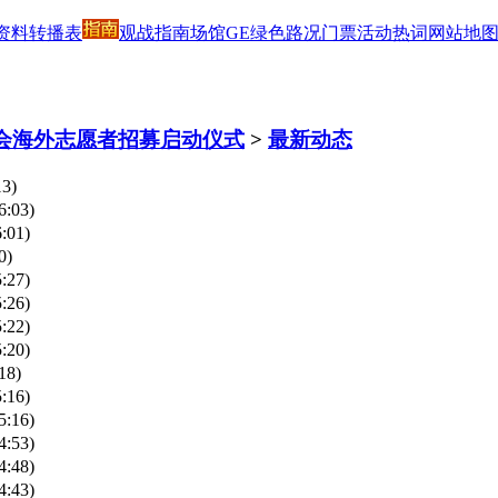
资料
转播表
观战指南
场馆
GE绿色
路况
门票
活动
热词
网站地
运会海外志愿者招募启动仪式
>
最新动态
13)
6:03)
6:01)
0)
5:27)
5:26)
5:22)
5:20)
18)
5:16)
5:16)
4:53)
4:48)
4:43)