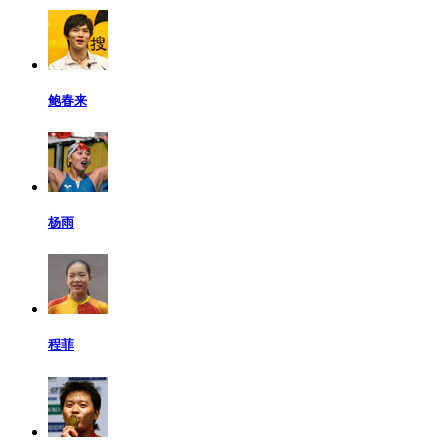
鲍春来
杨雨
程菲