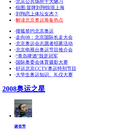
·
北京公共场所十大陋习
·
组图:冒牌刘翔惊现上海
·
刘翔恋上体坛女杰？
·
解读北京奥运筹备热点
·
搜狐签约北京奥运
·
走向08：北京国际长走大会
·
北京奥运会志愿者招募活动
·
北京电视台奥运节目推介会
·
“青岛啤酒”我是冠军
·
国际奥委会体育摄影大赛
·
好运北京CCTV奥运特别节目
·
大学生奥运知识、礼仪大赛
2008奥运之星
谢杏芳