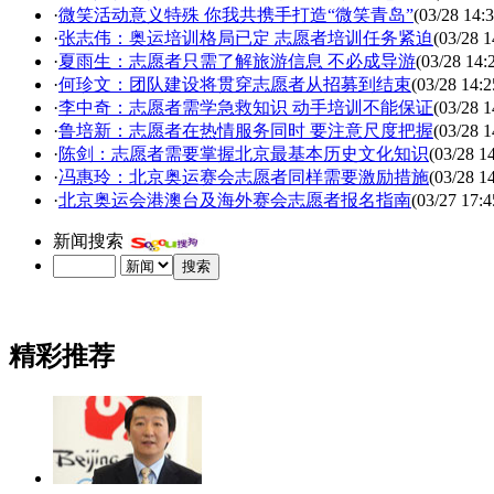
·
微笑活动意义特殊 你我共携手打造“微笑青岛”
(03/28 14:3
·
张志伟：奥运培训格局已定 志愿者培训任务紧迫
(03/28 1
·
夏雨生：志愿者只需了解旅游信息 不必成导游
(03/28 14:
·
何珍文：团队建设将贯穿志愿者从招募到结束
(03/28 14:2
·
李中奇：志愿者需学急救知识 动手培训不能保证
(03/28 1
·
鲁培新：志愿者在热情服务同时 要注意尺度把握
(03/28 1
·
陈剑：志愿者需要掌握北京最基本历史文化知识
(03/28 1
·
冯惠玲：北京奥运赛会志愿者同样需要激励措施
(03/28 1
·
北京奥运会港澳台及海外赛会志愿者报名指南
(03/27 17:4
新闻搜索
精彩推荐