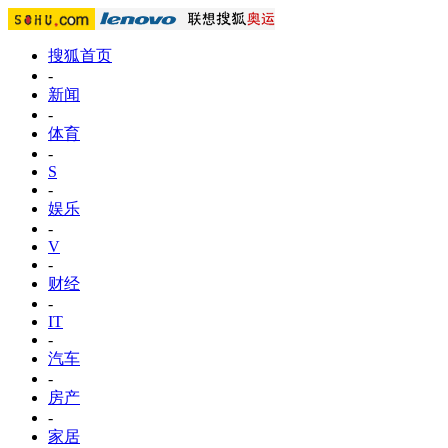
搜狐首页
-
新闻
-
体育
-
S
-
娱乐
-
V
-
财经
-
IT
-
汽车
-
房产
-
家居