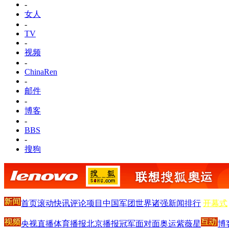
-
女人
-
TV
-
视频
-
ChinaRen
-
邮件
-
博客
-
BBS
-
搜狗
首页
滚动
快讯
评论
项目
中国军团
世界诸强
新闻排行
开幕式
央视直播
体育播报
北京播报
冠军面对面
奥运紫薇星
博