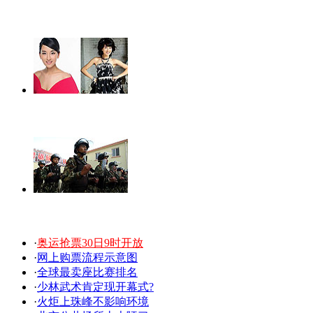
·
奥运抢票30日9时开放
·
网上购票流程示意图
·
全球最卖座比赛排名
·
少林武术肯定现开幕式?
·
火炬上珠峰不影响环境