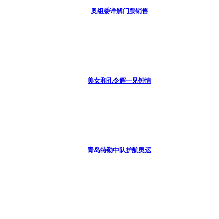
奥组委详解门票销售
美女和孔令辉一见钟情
青岛特勤中队护航奥运