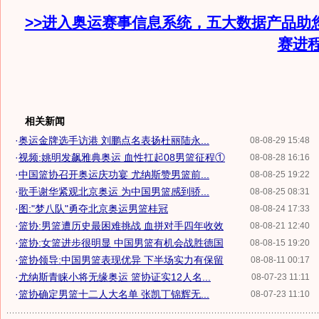
>>进入奥运赛事信息系统，五大数据产品助
赛进
相关新闻
·
奥运金牌选手访港 刘鹏点名表扬杜丽陆永...
08-08-29 15:48
·
视频:姚明发飙雅典奥运 血性扛起08男篮征程①
08-08-28 16:16
·
中国篮协召开奥运庆功宴 尤纳斯赞男篮前...
08-08-25 19:22
·
歌手谢华紧观北京奥运 为中国男篮感到骄...
08-08-25 08:31
·
图:"梦八队"勇夺北京奥运男篮桂冠
08-08-24 17:33
·
篮协:男篮遭历史最困难挑战 血拼对手四年收效
08-08-21 12:40
·
篮协:女篮进步很明显 中国男篮有机会战胜德国
08-08-15 19:20
·
篮协领导:中国男篮表现优异 下半场实力有保留
08-08-11 00:17
·
尤纳斯青睐小将无缘奥运 篮协证实12人名...
08-07-23 11:11
·
篮协确定男篮十二人大名单 张凯丁锦辉无...
08-07-23 11:10