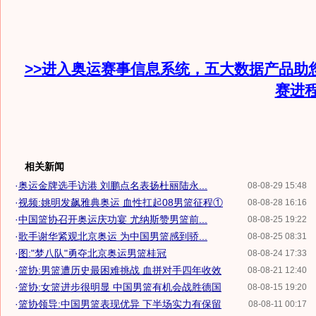
>>进入奥运赛事信息系统，五大数据产品助
赛进
相关新闻
·
奥运金牌选手访港 刘鹏点名表扬杜丽陆永...
08-08-29 15:48
·
视频:姚明发飙雅典奥运 血性扛起08男篮征程①
08-08-28 16:16
·
中国篮协召开奥运庆功宴 尤纳斯赞男篮前...
08-08-25 19:22
·
歌手谢华紧观北京奥运 为中国男篮感到骄...
08-08-25 08:31
·
图:"梦八队"勇夺北京奥运男篮桂冠
08-08-24 17:33
·
篮协:男篮遭历史最困难挑战 血拼对手四年收效
08-08-21 12:40
·
篮协:女篮进步很明显 中国男篮有机会战胜德国
08-08-15 19:20
·
篮协领导:中国男篮表现优异 下半场实力有保留
08-08-11 00:17