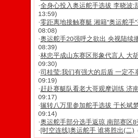
·
全身心投入奥运舵手选拔 李晓波:
13:59)
·
零距离地接触赛艇 湘籍"奥运舵手
08:08)
·
奥运舵手20强呼之欲出 央视陆续
08:39)
·
林忠平成山东赛区形象代言人 大
09:30)
·
司桂莹:我们有强大的后盾 一定不
09:19)
·
赶赴赛艇队看老大哥观摩训练 济南高
09:17)
·
辗转八万里参加舵手选拔 于长斌梦想
09:14)
·
奥运舵手部分选手返琼 南部赛区8
·
[时空连线]奥运舵手 谁将胜出(二)