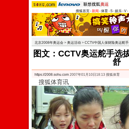
搜狐首页
-
新闻
-
体育
-
S
-
娱乐
-
V
-
北京2008年奥运会
>
奥运活动
>
CCTV中国人保财险奥运舵
图文：CCTV奥运舵手选
舒
https://2008.sohu.com
2007年01月10日18:13 搜狐体育
搜狐体育讯