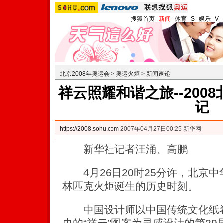
搜狐首页
-
新闻
-
体育
-
S
-
娱乐
-
V
-
北京2008年奥运会
>
奥运火炬
>
新闻速递
祥云照耀和谐之旅--200
记
https://2008.sohu.com
2007年04月27日00:25 新华网
新华社记者汪涌、高鹏
4月26日20时25分许，北京中
林匹克火炬诞生的历史时刻。
中国设计师以中国传统文化纸卷
史的“祥云”图案为灵感设计的第2