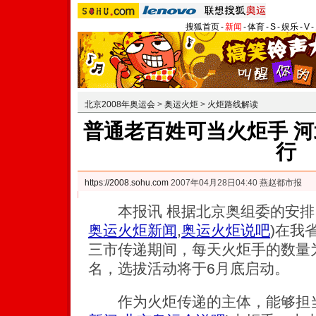
搜狐首页
-
新闻
-
体育
-
S
-
娱乐
-
V
-
北京2008年奥运会
>
奥运火炬
>
火炬路线解读
普通老百姓可当火炬手 河
行
https://2008.sohu.com
2007年04月28日04:40 燕赵都市报
本报讯 根据北京奥组委的安排
奥运火炬新闻
,
奥运火炬说吧
)
在我
三市传递期间，每天火炬手的数量为
名，选拔活动将于6月底启动。
作为火炬传递的主体，能够担