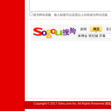
设为辩论话题
新闻
网页
音
Copyright © 2017 Sohu.com Inc. All Rights Reserved