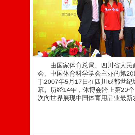
由国家体育总局、四川省人民政
会、中国体育科学学会主办的第2
于2007年5月17日在四川成都世
幕。历经14年，体博会跨上第20
次向世界展现中国体育用品业最新