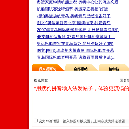
·
奥运家庭钟情帆船之都 奥帆中心让其流连忘返
·
帆船测试赛逢啤酒节 奥运家庭祝福“好运...
·
相约奥运扬帆青岛 奥帆青岛已经准备好了
·
图文:"奥运家庭游北京"圆满结束 我爱青岛
·
2007年青岛国际帆船测试赛 明日扬帆青岛(图)
·
45支帆船队报到 07青岛国际帆船赛筹备工...
·
奥运帆船赛将在青岛举办 琴岛准备好了(图)
·
图文:[帆船]璀璨焰火耀青岛 国际帆船赛开幕
·
青岛国际帆船赛明开幕 诸将冒雨最后测试(...
我来说两句
全部跟帖
精华帖
匿名
*用搜狗拼音输入法发帖子，体验更流畅的
设为辩论话题