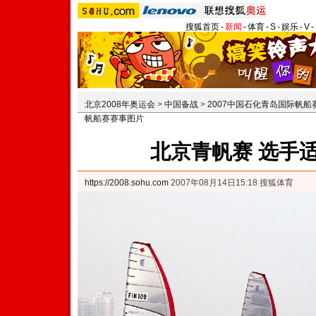
搜狐首页
-
新闻
-
体育
-
S
-
娱乐
-
V
-
北京2008年奥运会
>
中国备战
>
2007中国石化青岛国际帆船
帆船赛赛事图片
北京青帆赛 选手
https://2008.sohu.com
2007年08月14日15:18 搜狐体育