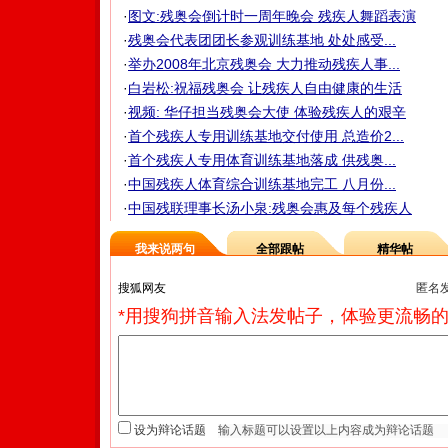
·
图文:残奥会倒计时一周年晚会 残疾人舞蹈表演
·
残奥会代表团团长参观训练基地 处处感受...
·
举办2008年北京残奥会 大力推动残疾人事...
·
白岩松:祝福残奥会 让残疾人自由健康的生活
·
视频: 华仔担当残奥会大使 体验残疾人的艰辛
·
首个残疾人专用训练基地交付使用 总造价2...
·
首个残疾人专用体育训练基地落成 供残奥...
·
中国残疾人体育综合训练基地完工 八月份...
·
中国残联理事长汤小泉:残奥会惠及每个残疾人
我来说两句
全部跟帖
精华帖
匿名
*用搜狗拼音输入法发帖子，体验更流畅的
设为辩论话题