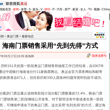
搜狐首页
-
新闻
-
体育
-
S
-
娱乐
-
V
-
财经
-
IT
-
汽车
-
房产
-
家居
-
女人
-
TV
-
视频
-
Chin
新闻
>
奥运门票
>
最新动态
：海南门票销售采用“先到先得”方式
我来说两句
7年09月17日18:09 南海网
历时151天的第一阶段奥运门票销售和抽签工作已经结束，自2007年
省通过中国银行海南省分行11家购票网点、奥运会官方票务网站和邮寄
的购票者达671人，但目前仍有330人因各种问题等暂时扣款不成功。
的门票总量占该销售阶段计划分配门票数量的72.4%，剩余门票
的门票销售第二阶段继续公开发售。对于那些没有中签或者在第一阶段
民，可继续申请余下的奥运门票。这次采用“先到先得”的方式，通过海