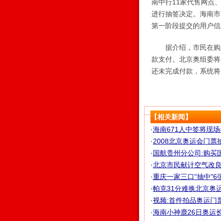
南中行11家代售网点
进行抽签决定。海南市
第一阶段提交的用户信
据介绍，市民在购票时
款支付。北京奥组委将
还未完成付款，系统将
【相关新闻】
·
海南671人中签将现场看
·
2008北京奥运会门票
·
国航贵州分公司:购买
·
北京市民献计空气改良 
·
重庆一家三口"抽中"6张
·
帕克31分难换北京奥运
·
视频:首件拍品奥运门
·
海南小神鹿26日奥运长