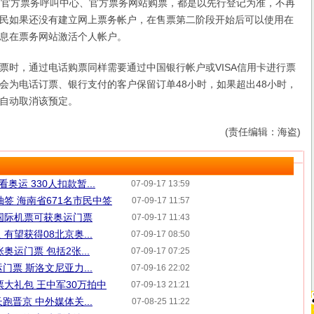
、官方票务呼叫中心、官方票务网站购票，都是以先行登记为准，不再
民如果还没有建立网上票务帐户，在售票第二阶段开始后可以使用在
息在票务网站激活个人帐户。
，通过电话购票同样需要通过中国银行帐户或VISA信用卡进行票
会为电话订票、银行支付的客户保留订单48小时，如果超出48小时，
自动取消该预定。
(责任编辑：海盗)
奥运 330人扣款暂...
07-09-17 13:59
抽签 海南省671名市民中签
07-09-17 11:57
国际机票可获奥运门票
07-09-17 11:43
有望获得08北京奥...
07-09-17 08:50
奥运门票 包括2张...
07-09-17 07:25
门票 斯洛文尼亚力...
07-09-16 22:02
票大礼包 王中军30万拍中
07-09-13 21:21
跑晋京 中外媒体关...
07-08-25 11:22