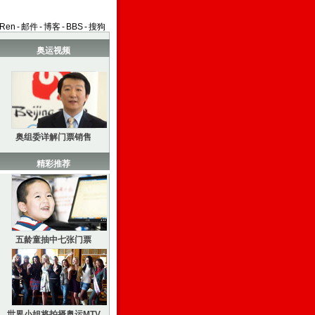
aRen
-
邮件
-
博客
-
BBS
-
搜狗
奥运视频
奥组委详解门票销售
精彩推荐
五龄童抽中七张门票
世界小姐将拍摄奥运MTV