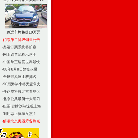
奥运车牌售价10万元
·
门票第二阶段销售公告
·
奥运订票系统将扩容
·
网上购票流程示意图
·
中国拳王速度世界最快
·
08年8月8日婚宴火爆
·
全球最卖座比赛排名
·
90后游泳小将无竞争力
·
任达华将搬北京看奥运
·
北京公共场所十大陋习
·
组图:冒牌刘翔惊现上海
·
刘翔恋上体坛女杰？
·
解读北京奥运筹备热点