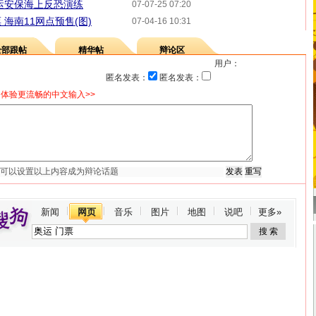
运安保海上反恐演练
07-07-25 07:20
海南11网点预售(图)
07-04-16 10:31
全部跟帖
精华帖
辩论区
用户：
匿名发表：
匿名发表：
体验更流畅的中文输入>>
新闻
网页
音乐
图片
地图
说吧
更多»