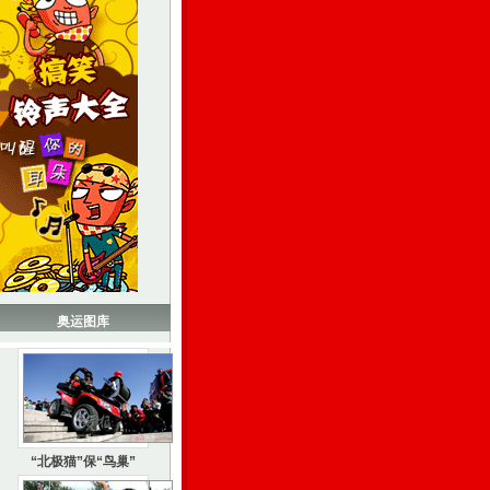
奥运图库
“北极猫”保“鸟巢”