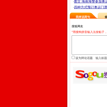
·
图文:海南海警参加奥
·
四种方式预订奥运门票 
我来说两句
*用搜狗拼音输入法发帖子，
设为辩论话题