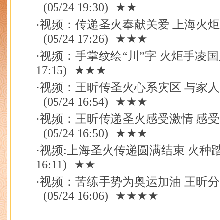
(05/24 19:30)
★★
·
视频：传递圣火奉献关爱 上海火
(05/24 17:26)
★★★
·
视频：手掌纹绘“川”字 火炬手凌
17:15)
★★★
·
视频：王昕传圣火心系灾区 与家
(05/24 16:54)
★★★
·
视频：王昕传递圣火感受激情 感受
(05/24 16:50)
★★★
·
视频:上海圣火传递圆满结束 火种
16:11)
★★
·
视频：苦练手势为奥运加油 王昕
(05/24 16:06)
★★★★