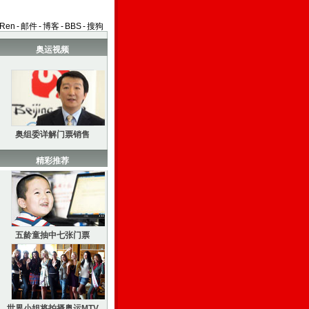
aRen
-
邮件
-
博客
-
BBS
-
搜狗
奥运视频
奥组委详解门票销售
精彩推荐
五龄童抽中七张门票
世界小姐将拍摄奥运MTV