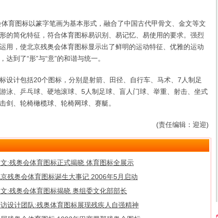
体育图标以篆字笔画为基本形式，融合了中国古代甲骨文、金文等文
形的简化特征，符合体育图标易识别、易记忆、易使用的要求。强烈
运用，使北京残奥会体育图标显示出了鲜明的运动特征、优雅的运动
达到了“形”与“意”的和谐与统一。
设计包括20个图标，分别是射箭、田径、自行车、马术、7人制足
游泳、乒乓球、硬地滚球、5人制足球、盲人门球、举重、射击、坐式
击剑、轮椅橄榄球、轮椅网球、赛艇。
(责任编辑：迎迎)
图文:残奥会体育图标正式揭晓 体育图标全展示
京残奥会体育图标诞生大事记 2006年5月启动
图文:残奥会体育图标揭晓 奥组委文化部部长
专访设计团队:残奥体育图标展现残疾人自强精神