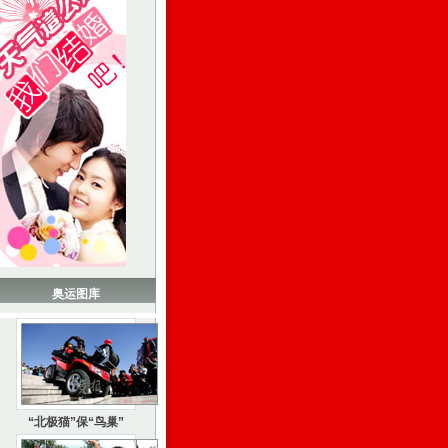
奥运图库
“北极猫”保“鸟巢”