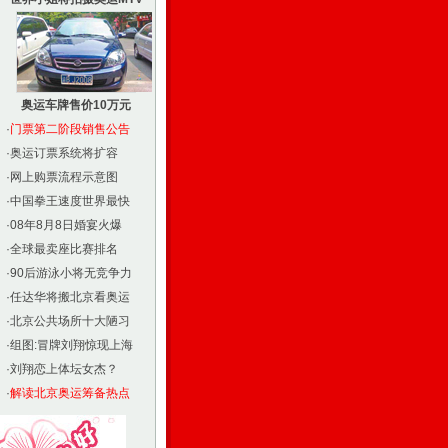
奥运车牌售价10万元
·
门票第二阶段销售公告
·
奥运订票系统将扩容
·
网上购票流程示意图
·
中国拳王速度世界最快
·
08年8月8日婚宴火爆
·
全球最卖座比赛排名
·
90后游泳小将无竞争力
·
任达华将搬北京看奥运
·
北京公共场所十大陋习
·
组图:冒牌刘翔惊现上海
·
刘翔恋上体坛女杰？
·
解读北京奥运筹备热点