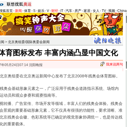
搜狐首页
-
新闻
-
体育
-
S
-
娱乐
-
V
-
财经
-
IT
-
汽车
-
房产
-
家居
-
女人
-
TV
-
视频
-
Chin
新闻
>
北京奥组委/国际奥委会新闻
体育图标发布 丰富内涵凸显中国文化
我来说两句
7年05月24日07:14 沈阳晚报
，北京奥组委在北京奥运新闻中心发布了北京2008年残奥会体育图标。
奥会基础形象元素之一，广泛应用于残奥会道路指示系统、场馆内
运动员和观众参赛和观赛指南等。
视转播、广告宣传、市场开发等领域，丰富人们的残奥会体验。残奥会
会景观的重要基础形象元素，它不仅具有很强的功能性，要求清晰、准
北京残奥会会徽、色彩系统等已确定的视觉形象协调统一，也是传达残
化的重要载体。