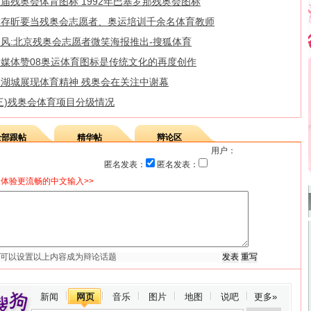
届残奥会体育图标 1992年巴塞罗那残奥会图标
濮存昕要当残奥会志愿者、奥运培训千余名体育教师
暖风:北京残奥会志愿者微笑海报推出-搜狐体育
新媒体赞08奥运体育图标是传统文化的再度创作
盐湖城展现体育精神 残奥会在关注中谢幕
三)残奥会体育项目分级情况
全部跟帖
精华帖
辩论区
用户：
匿名发表：
匿名发表：
体验更流畅的中文输入>>
新闻
网页
音乐
图片
地图
说吧
更多»