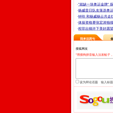
·
"就缺一块奥运金牌" 探
·
杨威昔日队友落选奥运 
·
钟玲:和杨威杨云共走红
·
体操资格赛张宏涛独领风
·
程菲出镜许下美好愿望 
我来说两句
*用搜狗拼音输入法发帖子，
设为辩论话题