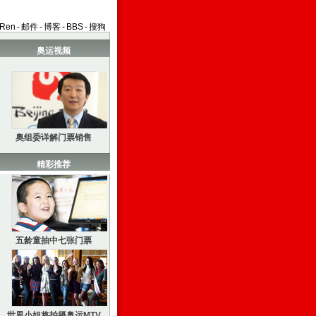
aRen
-
邮件
-
博客
-
BBS
-
搜狗
奥运视频
奥组委详解门票销售
精彩推荐
五龄童抽中七张门票
世界小姐将拍摄奥运MTV