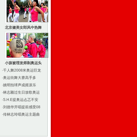
北京健美女郎风中热舞
小孩被理发师剃奥运头
·
千人舞2008米奥运巨龙
·
奥运街舞大赛高手多
·
姚明拍球声成摇滚乐
·
林志颖过生日放歌奥运
·
S.H.E提奥运忐忑不安
·
刘德华开唱提前感受08
·
传林志玲唱奥运主题曲