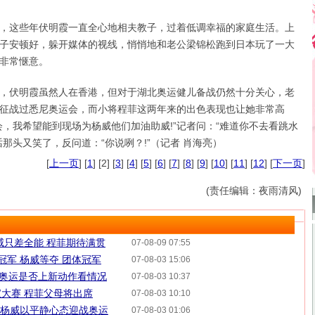
这些年伏明霞一直全心地相夫教子，过着低调幸福的家庭生活。上
子安顿好，躲开媒体的视线，悄悄地和老公梁锦松跑到日本玩了一大
非常惬意。
伏明霞虽然人在香港，但对于湖北奥运健儿备战仍然十分关心，老
征战过悉尼奥运会，而小将程菲这两年来的出色表现也让她非常高
会，我希望能到现场为杨威他们加油助威!”记者问：“难道你不去看跳水
那头又笑了，反问道：“你说咧？!”（记者 肖海亮）
[
上一页
] [
1
] [2] [
3
] [
4
] [
5
] [
6
] [
7
] [
8
] [
9
] [
10
] [
11
] [
12
] [
下一页
]
(责任编辑：夜雨清风)
威只差全能 程菲期待满贯
07-08-09 07:55
运冠军 杨威等夺 团体冠军
07-08-03 15:06
08奥运是否上新动作看情况
07-08-03 10:37
大赛 程菲父母将出席
07-08-03 10:10
8 杨威以平静心态迎战奥运
07-08-03 01:06