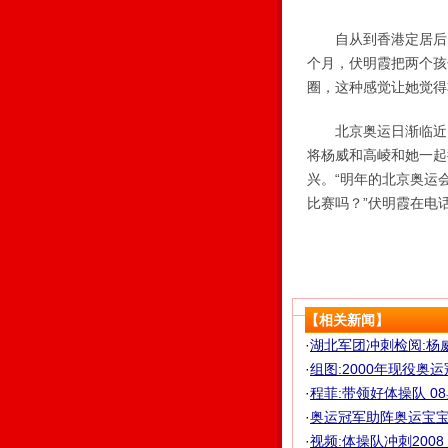
自从到香港定居后，
个月，伏明霞把两个孩
圈，这种感觉让她觉得
北京奥运日渐临近，
将杨威和高崚和她一起
兴。“明年的北京奥运
比赛吗？”伏明霞在电话
【相关新闻】
·
湖北军团冲刺检阅:杨
·
组图:2000年现役奥
·
程菲:带领好体操队 
·
奥运冠军助阵奥运宝宝
·
视频:体操队冲刺200