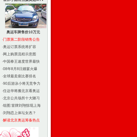
奥运车牌售价10万元
·
门票第二阶段销售公告
·
奥运订票系统将扩容
·
网上购票流程示意图
·
中国拳王速度世界最快
·
08年8月8日婚宴火爆
·
全球最卖座比赛排名
·
90后游泳小将无竞争力
·
任达华将搬北京看奥运
·
北京公共场所十大陋习
·
组图:冒牌刘翔惊现上海
·
刘翔恋上体坛女杰？
·
解读北京奥运筹备热点