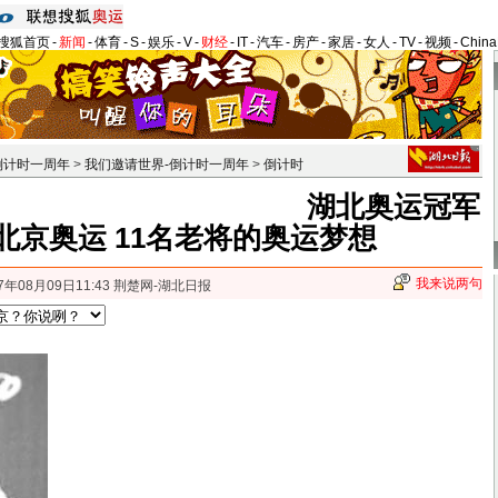
搜狐首页
-
新闻
-
体育
-
S
-
娱乐
-
V
-
财经
-
IT
-
汽车
-
房产
-
家居
-
女人
-
TV
-
视频
-
Chin
倒计时一周年
>
我们邀请世界-倒计时一周年
>
倒计时
湖北奥运冠军
北京奥运 11名老将的奥运梦想
我来说两句
7年08月09日11:43 荆楚网-湖北日报