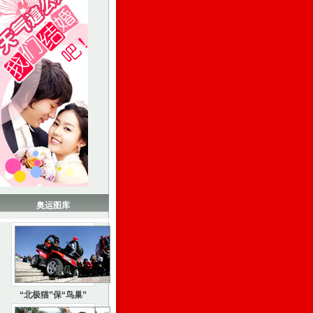
奥运图库
“北极猫”保“鸟巢”