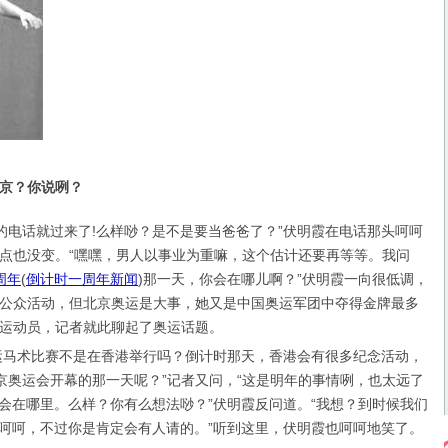
京？你说咧？
电话就过来了!么样唦？是不是要当爸爸了？”伏明霞在电话那头呵呵
点也没变。“嘿嘿，男人以事业为重嘛，这个估计还要再等等。我问
周年
(
倒计时一周年新闻
)
那一天，你会在哪儿啊？”伏明霞一向很低调，
公众活动，但北京奥运是大事，她又是中国奥运军团中夺得金牌最多
运动员，记者就此聊起了奥运话题。
运马术比赛不是在香港举行吗？倒计时那天，香港会有很多纪念活动，
北京奥运会开幕的那一天呢？”记者又问，“这是明年的事情咧，也太远了
会在哪里。么样？你有么想法唦？”伏明霞反问道。“我想？到时候我们
呵呵，不过你是肯定会有人请的。”听到这里，伏明霞也呵呵地笑了。