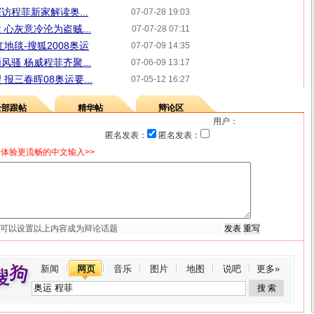
访程菲新家解读奥...
07-07-28 19:03
心灰意冷沦为盗贼...
07-07-28 07:11
地毯-搜狐2008奥运
07-07-09 14:35
骚 杨威程菲齐聚...
07-06-09 13:17
报三春晖08奥运要...
07-05-12 16:27
全部跟帖
精华帖
辩论区
用户：
匿名发表：
匿名发表：
体验更流畅的中文输入>>
新闻
网页
音乐
图片
地图
说吧
更多»