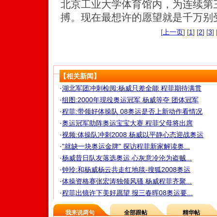
北京工业大学体育馆内，为连续第
搏。现在最想许的愿望就是千万别受
[
上一页
] [
1
] [
2
] [
3
] 
【相关新闻】
·
湖北军团冲刺检阅:杨威只差全能 程菲期待满贯
·
组图:2000年现役奥运冠军 杨威等夺 团体冠军
·
程菲:带领好体操队 08奥运是否上新动作看情况
·
奥运冠军助阵奥运宝宝大赛 程菲父母将出席
·
视频:体操队冲刺2008 杨威以平静心态迎战奥运
·
"就缺一块奥运金牌" 探访程菲新家解读奥...
·
杨威昔日队友落选奥运 心灰意冷沦为盗贼...
·
钟玲:和杨威杨云共走红地毯-搜狐2008奥运
·
体操资格赛张宏涛独领风骚 杨威程菲齐聚...
·
程菲出镜许下美好愿望 报三春晖08奥运要...
我来说两句
全部跟帖
精华帖