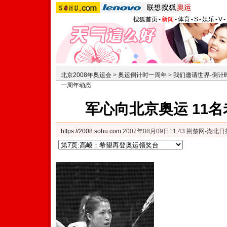
搜狐首页
-
新闻
-
体育
-
S
-
娱乐
-
V
-
北京2008年奥运会
>
奥运倒计时一周年
>
我们邀请世界-倒计
一周年动态
军心向北京奥运 11
https://2008.sohu.com
2007年08月09日11:43 荆楚网-湖北日