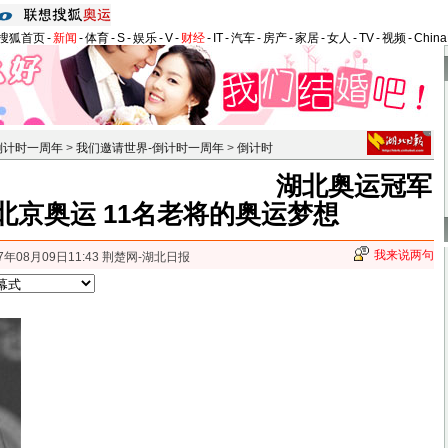
搜狐首页
-
新闻
-
体育
-
S
-
娱乐
-
V
-
财经
-
IT
-
汽车
-
房产
-
家居
-
女人
-
TV
-
视频
-
Chin
倒计时一周年
>
我们邀请世界-倒计时一周年
>
倒计时
湖北奥运冠军
北京奥运 11名老将的奥运梦想
我来说两句
7年08月09日11:43 荆楚网-湖北日报