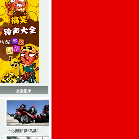
奥运图库
“北极猫”保“鸟巢”