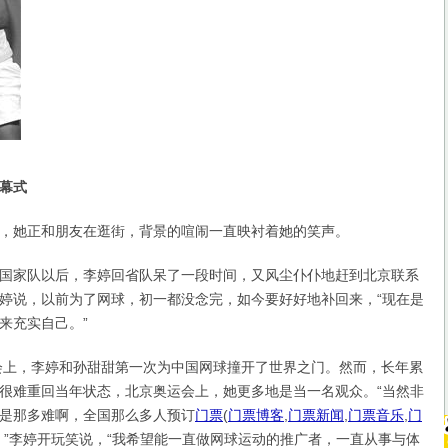
幕式
她正和朋友在逛街，背景的喧闹一直映衬着她的笑声。
家队以后，李婷回省队呆了一段时间，又风尘仆仆地赶到北京联系
婷说，以前为了网球，初一都没念完，如今要好好地补回来，“现在是
来充实自己。”
上，李婷和孙甜甜第一次为中国网球撞开了世界之门。然而，长年累
很难重回当年状态，北京奥运会上，她更多地是当一名观众。“当然非
是那多难啊，全国那么多人预订
门票
(
门票博客
,
门票新闻
,
门票音乐
,
门
！”李婷开玩笑说，“我希望能一直做网球运动的推广者，一直从事与体