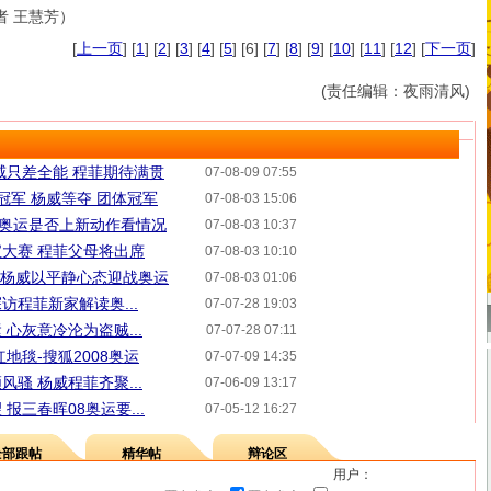
者 王慧芳）
[
上一页
] [
1
] [
2
] [
3
] [
4
] [
5
] [6] [
7
] [
8
] [
9
] [
10
] [
11
] [
12
] [
下一页
]
(责任编辑：夜雨清风)
威只差全能 程菲期待满贯
07-08-09 07:55
运冠军 杨威等夺 团体冠军
07-08-03 15:06
08奥运是否上新动作看情况
07-08-03 10:37
大赛 程菲父母将出席
07-08-03 10:10
8 杨威以平静心态迎战奥运
07-08-03 01:06
访程菲新家解读奥...
07-07-28 19:03
心灰意冷沦为盗贼...
07-07-28 07:11
地毯-搜狐2008奥运
07-07-09 14:35
骚 杨威程菲齐聚...
07-06-09 13:17
报三春晖08奥运要...
07-05-12 16:27
全部跟帖
精华帖
辩论区
用户：