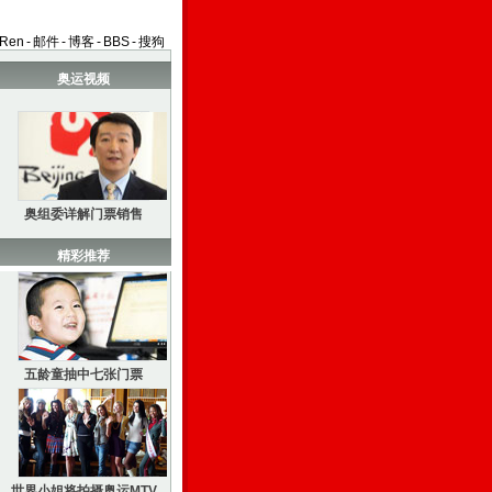
aRen
-
邮件
-
博客
-
BBS
-
搜狗
奥运视频
奥组委详解门票销售
精彩推荐
五龄童抽中七张门票
世界小姐将拍摄奥运MTV