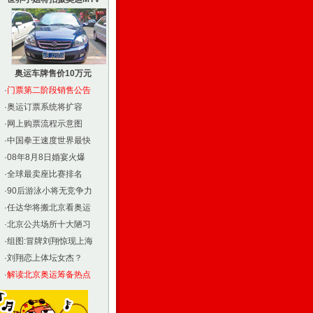
奥运车牌售价10万元
·
门票第二阶段销售公告
·
奥运订票系统将扩容
·
网上购票流程示意图
·
中国拳王速度世界最快
·
08年8月8日婚宴火爆
·
全球最卖座比赛排名
·
90后游泳小将无竞争力
·
任达华将搬北京看奥运
·
北京公共场所十大陋习
·
组图:冒牌刘翔惊现上海
·
刘翔恋上体坛女杰？
·
解读北京奥运筹备热点