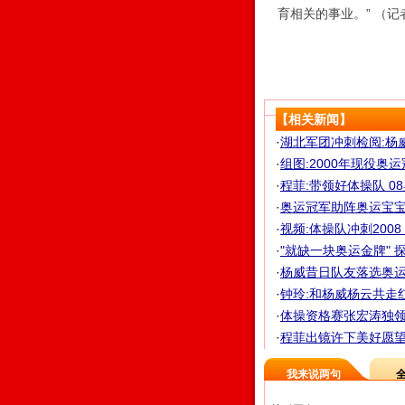
育相关的事业。” （记
【相关新闻】
·
湖北军团冲刺检阅:杨
·
组图:2000年现役奥
·
程菲:带领好体操队 
·
奥运冠军助阵奥运宝宝
·
视频:体操队冲刺200
·
"就缺一块奥运金牌" 探
·
杨威昔日队友落选奥运 
·
钟玲:和杨威杨云共走红
·
体操资格赛张宏涛独领风
·
程菲出镜许下美好愿望 
我来说两句