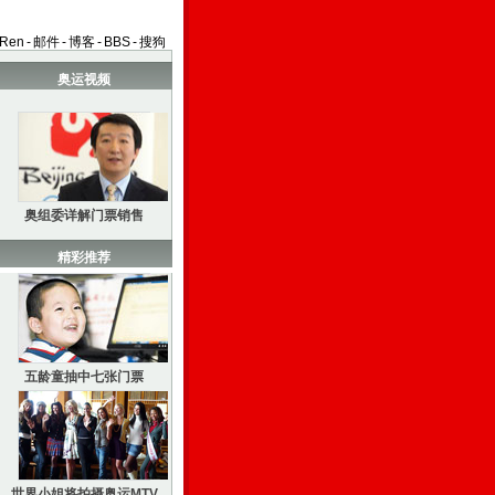
aRen
-
邮件
-
博客
-
BBS
-
搜狗
奥运视频
奥组委详解门票销售
精彩推荐
五龄童抽中七张门票
世界小姐将拍摄奥运MTV