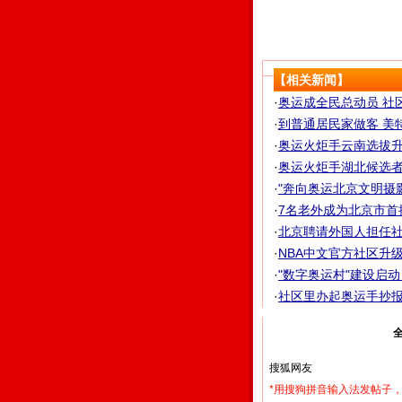
【相关新闻】
·
奥运成全民总动员 社
·
到普通居民家做客 美特
·
奥运火炬手云南选拔升温
·
奥运火炬手湖北候选者走
·
"奔向奥运北京文明摄影
·
7名老外成为北京市首
·
北京聘请外国人担任
·
NBA中文官方社区升
·
"数字奥运村"建设启
·
社区里办起奥运手抄报
我来说两句
*用搜狗拼音输入法发帖子，