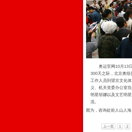
奥运官网10月13日
300天之际，北京奥
工作人员到望京文化体
义、机关党委办公室负
明星邬娜以及文艺明星
流。
图为，咨询处前人山人海
上一页
1
2