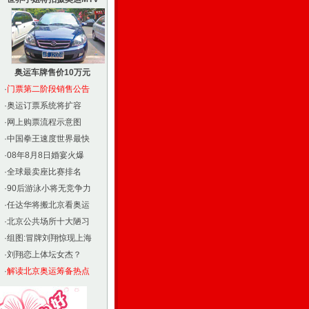
奥运车牌售价10万元
·
门票第二阶段销售公告
·
奥运订票系统将扩容
·
网上购票流程示意图
·
中国拳王速度世界最快
·
08年8月8日婚宴火爆
·
全球最卖座比赛排名
·
90后游泳小将无竞争力
·
任达华将搬北京看奥运
·
北京公共场所十大陋习
·
组图:冒牌刘翔惊现上海
·
刘翔恋上体坛女杰？
·
解读北京奥运筹备热点