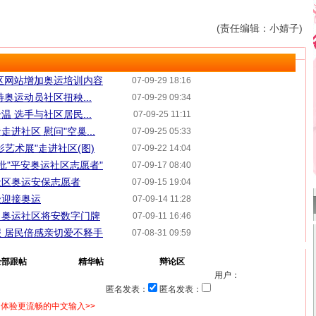
(责任编辑：小婧子)
区网站增加奥运培训内容
07-09-29 18:16
奥运动员社区扭秧...
07-09-29 09:34
 选手与社区居民...
07-09-25 11:11
进社区 慰问"空巢...
07-09-25 05:33
艺术展"走进社区(图)
07-09-22 14:04
批"平安奥运社区志愿者"
07-09-17 08:40
社区奥运安保志愿者
07-09-15 19:04
级迎接奥运
07-09-14 11:28
动 奥运社区将安数字门牌
07-09-11 16:46
 居民倍感亲切爱不释手
07-08-31 09:59
全部跟帖
精华帖
辩论区
用户：
匿名发表：
匿名发表：
体验更流畅的中文输入>>