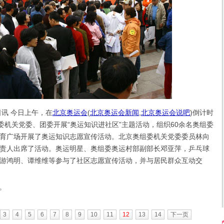
讯 今日上午，在
北京奥运会
(
北京奥运会新闻
,
北京奥运会说吧
)
倒计时
组委机关党委、团委开展“奥运知识进社区”主题活动，组织60余名奥组委
育广场开展了奥运知识志愿宣传活动。北京奥组委机关党委委员林向
责人出席了活动。奥运明星、奥组委奥运村部副部长邓亚萍，乒乓球
游鸿明、谭维维等参与了社区志愿宣传活动，并与居民群众互动交
。
3
4
5
6
7
8
9
10
11
12
13
14
下一页