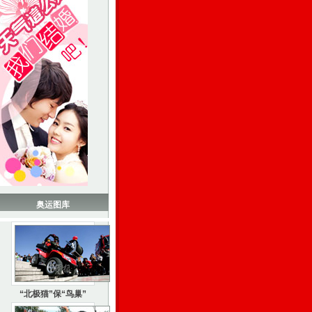
奥运图库
“北极猫”保“鸟巢”