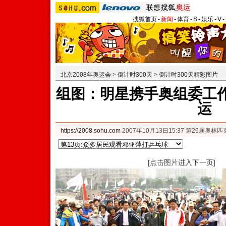
搜狐首页
-
新闻
-
体育
-
S
-
娱乐
-
V
-
北京2008年奥运会
>
倒计时300天
>
倒计时300天精彩图片
组图：明星携手奥组委工作
运
https://2008.sohu.com
2007年10月13日15:37 第29届奥
[点击图片进入下一页]