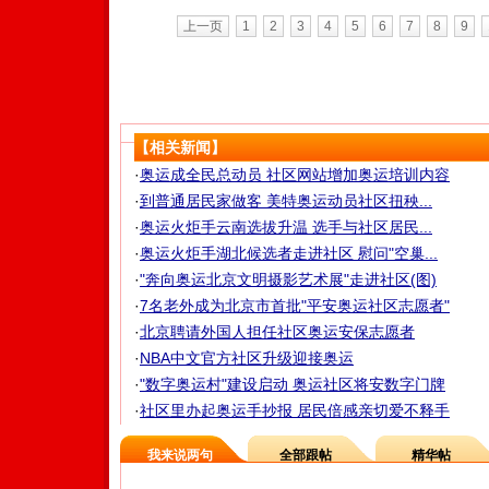
上一页
1
2
3
4
5
6
7
8
9
【相关新闻】
·
奥运成全民总动员 社区网站增加奥运培训内容
·
到普通居民家做客 美特奥运动员社区扭秧...
·
奥运火炬手云南选拔升温 选手与社区居民...
·
奥运火炬手湖北候选者走进社区 慰问"空巢...
·
"奔向奥运北京文明摄影艺术展"走进社区(图)
·
7名老外成为北京市首批"平安奥运社区志愿者"
·
北京聘请外国人担任社区奥运安保志愿者
·
NBA中文官方社区升级迎接奥运
·
"数字奥运村"建设启动 奥运社区将安数字门牌
·
社区里办起奥运手抄报 居民倍感亲切爱不释手
我来说两句
全部跟帖
精华帖