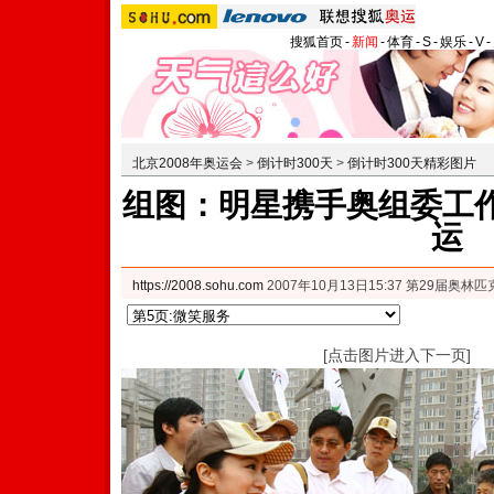
搜狐首页
-
新闻
-
体育
-
S
-
娱乐
-
V
-
北京2008年奥运会
>
倒计时300天
>
倒计时300天精彩图片
组图：明星携手奥组委工作
运
https://2008.sohu.com
2007年10月13日15:37 第29届奥
[点击图片进入下一页]