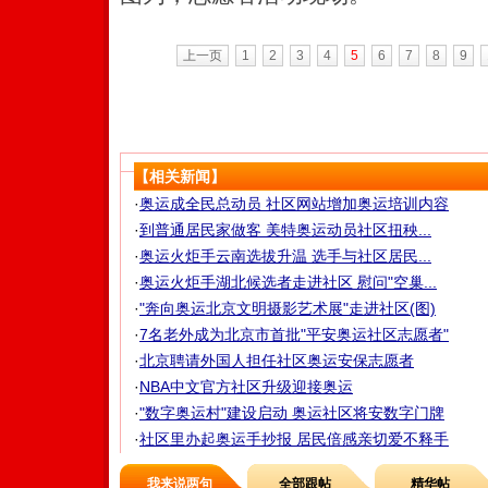
上一页
1
2
3
4
5
6
7
8
9
【相关新闻】
·
奥运成全民总动员 社区网站增加奥运培训内容
·
到普通居民家做客 美特奥运动员社区扭秧...
·
奥运火炬手云南选拔升温 选手与社区居民...
·
奥运火炬手湖北候选者走进社区 慰问"空巢...
·
"奔向奥运北京文明摄影艺术展"走进社区(图)
·
7名老外成为北京市首批"平安奥运社区志愿者"
·
北京聘请外国人担任社区奥运安保志愿者
·
NBA中文官方社区升级迎接奥运
·
"数字奥运村"建设启动 奥运社区将安数字门牌
·
社区里办起奥运手抄报 居民倍感亲切爱不释手
我来说两句
全部跟帖
精华帖