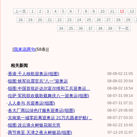
上一页
1
2
3
4
5
6
7
8
9
10
11
12
13
18
19
20
21
22
23
24
25
26
27
28
29
34
35
36
37
38
39
下一页
[
我来说两句
(58条)
]
相关新闻
·
香港:千人秧歌迎奥运(组图)
08-08-02 21:05
·
组图:铁军抗震官兵"八一"迎奥运
08-08-02 20:04
·
组图:中国首批赴达尔富尔维和工兵迎奥运...
08-08-02 16:54
·
拉萨:军民联欢载歌载舞庆八一迎奥运(组图)
08-07-31 09:14
·
人人参与,共迎奥运(组图)
08-07-31 07:31
·
各大厂商以绿色IT服务迎奥运(组图)
08-07-29 06:00
·
京南第一城零距离迎奥运 21万志愿者护航(...
08-07-27 03:32
·
组图:连云港火树银花闹元宵
08-02-22 10:45
·
两节将至 天津之夜火树银花(组图)
07-12-24 11:07