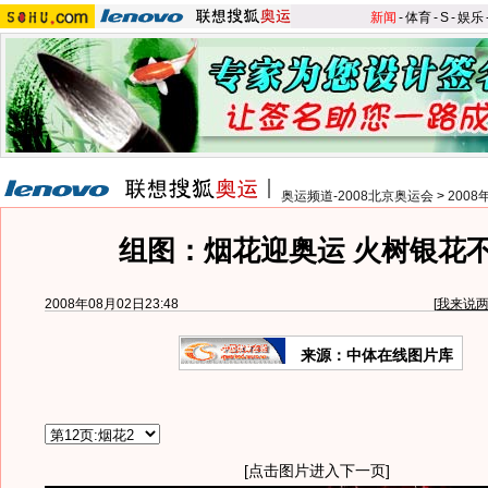
新闻
-
体育
-
S
-
娱乐
奥运频道-2008北京奥运会
>
200
组图：烟花迎奥运 火树银花
2008年08月02日23:48
[
我来说
来源：中体在线图片库
[点击图片进入下一页]