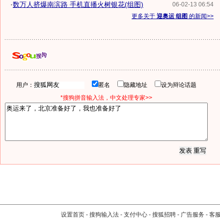
·
数万人挤爆南滨路 手机直播火树银花(组图)
06-02-13 06:54
更多关于
迎奥运 组图
的新闻>>
用户：
匿名
隐藏地址
设为辩论话题
*搜狗拼音输入法，中文处理专家>>
设置首页
-
搜狗输入法
-
支付中心
-
搜狐招聘
-
广告服务
-
客