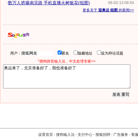
·
数万人挤爆南滨路 手机直播火树银花(组图)
06-02-13 06:54
更多关于
迎奥运 组图
的新闻>>
用户：
匿名
隐藏地址
设为辩论话题
*搜狗拼音输入法，中文处理专家>>
设置首页
-
搜狗输入法
-
支付中心
-
搜狐招聘
-
广告服务
-
客