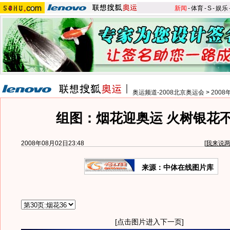
新闻
-
体育
-
S
-
娱乐
奥运频道-2008北京奥运会
>
200
组图：烟花迎奥运 火树银花
2008年08月02日23:48
[
我来说
来源：中体在线图片库
[点击图片进入下一页]