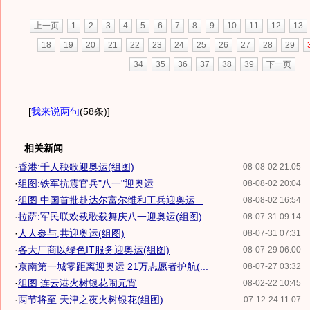
上一页
1
2
3
4
5
6
7
8
9
10
11
12
13
18
19
20
21
22
23
24
25
26
27
28
29
34
35
36
37
38
39
下一页
[
我来说两句
(58条)
]
相关新闻
·
香港:千人秧歌迎奥运(组图)
08-08-02 21:05
·
组图:铁军抗震官兵"八一"迎奥运
08-08-02 20:04
·
组图:中国首批赴达尔富尔维和工兵迎奥运...
08-08-02 16:54
·
拉萨:军民联欢载歌载舞庆八一迎奥运(组图)
08-07-31 09:14
·
人人参与,共迎奥运(组图)
08-07-31 07:31
·
各大厂商以绿色IT服务迎奥运(组图)
08-07-29 06:00
·
京南第一城零距离迎奥运 21万志愿者护航(...
08-07-27 03:32
·
组图:连云港火树银花闹元宵
08-02-22 10:45
·
两节将至 天津之夜火树银花(组图)
07-12-24 11:07