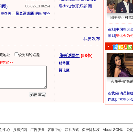
组图)
警方扫黄现场组图
06-02-13 06:54
更多关于
迎奥运 组图
的新闻>>
郎平奥运村试
策划|
中国奥运金
策划|
奥运会为
我要发布
隐藏地址
设为辩论话题
我来说两句
(58条)
专家>>
精华区
辩论区
火炬手演“色戒
连载|
运动员超
连载|
北京奥运
付中心
-
搜狐招聘
-
广告服务
-
客服中心
-
联系方式
-
保护隐私权
-
About SOHU
-
公