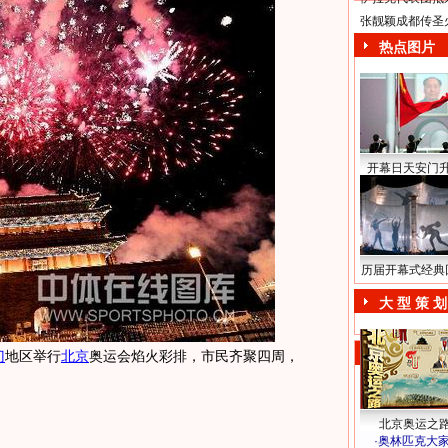
张靓颖成都传圣
热点图片
开幕日天安门
历届开幕式经典
大 型 策 划
门
地区举行
北京
奥运会焰火彩排，市民齐聚四周，
北京奥运之
·
奥林匹克大