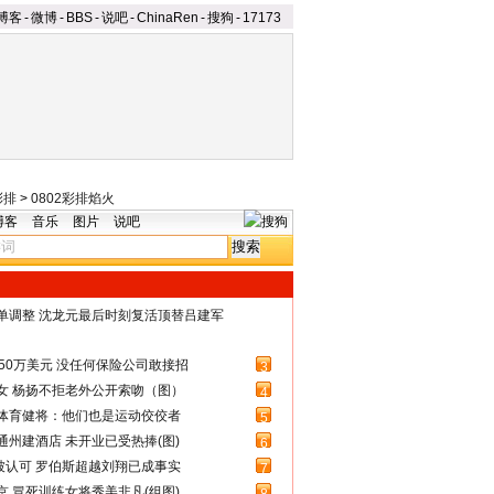
博客
-
微博
-
BBS
-
说吧
-
ChinaRen
-
搜狗
-
17173
彩排
>
0802彩排焰火
博客
音乐
图片
说吧
名单调整 沈龙元最后时刻复活顶替吕建军
50万美元 没任何保险公司敢接招
3
女 杨扬不拒老外公开索吻（图）
4
体育健将：他们也是运动佼佼者
5
州建酒店 未开业已受热捧(图)
6
被认可 罗伯斯超越刘翔已成事实
7
 冒死训练女将秀美非凡(组图)