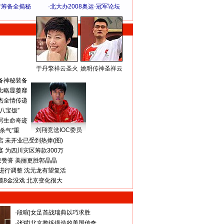
方筹备全揭秘
·
北大办2008奥运·冠军论坛
于丹擎祥云圣火
姚明传神圣祥云
体 育 热 点
备神秘装备
比略显萎靡
杰全情传递
八宝饭”
写生命奇迹
刘翔竞选IOC委员
杀气”重
 未开业已受到热捧(图)
 为四川灾区筹款300万
获赞誉 美丽更胜郭晶晶
进行调整 沈元龙有望复活
揽8金没戏 北京变化很大
·
段暄
|
女足首战瑞典以巧求胜
·
张斌
|
北京教练锻造的美国传奇