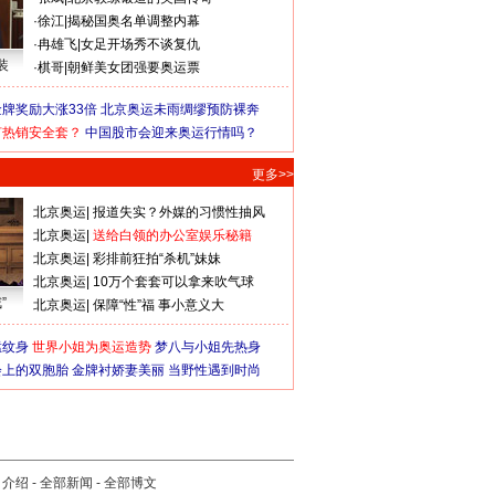
·
徐江
|
揭秘国奥名单调整内幕
·
冉雄飞
|
女足开场秀不谈复仇
装
·
棋哥
|
朝鲜美女团强要奥运票
牌奖励大涨33倍
北京奥运未雨绸缪预防裸奔
何热销安全套？
中国股市会迎来奥运行情吗？
更多>>
北京奥运
|
报道失实？外媒的习惯性抽风
北京奥运
|
送给白领的办公室娱乐秘籍
北京奥运
|
彩排前狂拍“杀机”妹妹
北京奥运
|
10万个套套可以拿来吹气球
”
北京奥运
|
保障“性”福 事小意义大
猛纹身
世界小姐为奥运造势
梦八与小姐先热身
会上的双胞胎
金牌衬娇妻美丽
当野性遇到时尚
司介绍
-
全部新闻
-
全部博文