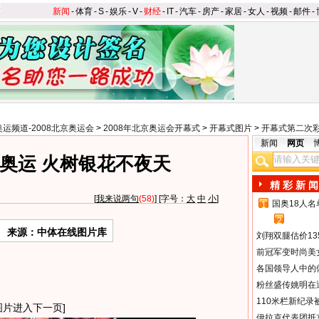
新闻
-
体育
-
S
-
娱乐
-
V
-
财经
-
IT
-
汽车
-
房产
-
家居
-
女人
-
视频
-
邮件
-
奥运频道-2008北京奥运会
>
2008年北京奥运会开幕式
>
开幕式图片
>
开幕式第二次
新闻
网页
奥运 火树银花不夜天
精 彩 新 闻
[
我来说两句
(58)
] [字号：
大
中
小
]
国奥18人
1
2
来源：中体在线图片库
刘翔双腿估价13
前冠军变时尚美
各国领导人中的
粉丝盛传姚明在通
110米栏新纪录
图片进入下一页]
伊拉克代表团抵京