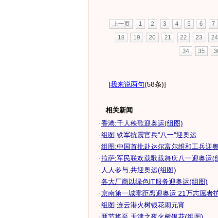
上一页
1
2
3
4
5
6
7
18
19
20
21
22
23
24
34
35
3
[
我来说两句
(58条)
]
相关新闻
·
香港:千人秧歌迎奥运(组图)
·
组图:铁军抗震官兵"八一"迎奥运
·
组图:中国首批赴达尔富尔维和工兵迎奥运
·
拉萨:军民联欢载歌载舞庆八一迎奥运(
·
人人参与,共迎奥运(组图)
·
各大厂商以绿色IT服务迎奥运(组图)
·
京南第一城零距离迎奥运 21万志愿者护航
·
组图:连云港火树银花闹元宵
·
两节将至 天津之夜火树银花(组图)