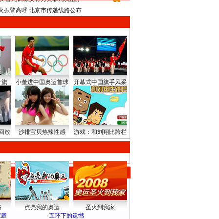
8
火振臂高呼 北京市传递线路公布
升旗
小董进中国奥运首球
开幕式中国旗手风采
回放
沙排宝贝热辣性感
游戏：和刘翔比跨栏
路
点亮我的奥运
圣火到我家
家庭
·
五环下的遗憾