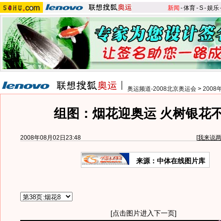
新闻
-
体育
-
S
-
娱乐
奥运频道-2008北京奥运会
>
200
组图：烟花迎奥运 火树银花
2008年08月02日23:48
[
我来说
来源：中体在线图片库
[点击图片进入下一页]