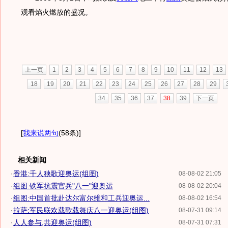
观看焰火燃放的盛况。
上一页
1
2
3
4
5
6
7
8
9
10
11
12
13
18
19
20
21
22
23
24
25
26
27
28
29
34
35
36
37
38
39
下一页
[
我来说两句
(58条)
]
相关新闻
·
香港:千人秧歌迎奥运(组图)
08-08-02 21:05
·
组图:铁军抗震官兵"八一"迎奥运
08-08-02 20:04
·
组图:中国首批赴达尔富尔维和工兵迎奥运...
08-08-02 16:54
·
拉萨:军民联欢载歌载舞庆八一迎奥运(组图)
08-07-31 09:14
·
人人参与,共迎奥运(组图)
08-07-31 07:31