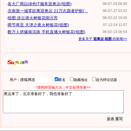
·
各大厂商以绿色IT服务迎奥运(组图)
08-07-29 06:00
·
京南第一城零距离迎奥运 21万志愿者护航(...
08-07-27 03:32
·
组图:连云港火树银花闹元宵
08-02-22 10:45
·
两节将至 天津之夜火树银花(组图)
07-12-24 11:07
·
数万人挤爆南滨路 手机直播火树银花(组图)
06-02-13 06:54
更多关于
迎奥运 组图
的新闻>>
用户：
匿名
隐藏地址
设为辩论话题
*搜狗拼音输入法，中文处理专家>>