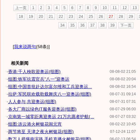
上一页
1
2
3
4
5
6
7
8
9
10
11
12
13
18
19
20
21
22
23
24
25
26
27
28
29
34
35
36
37
38
39
下一页
[
我来说两句
(58条)
]
相关新闻
·
香港:千人秧歌迎奥运(组图)
08-08-02 21:05
·
组图:铁军抗震官兵"八一"迎奥运
08-08-02 20:04
·
组图:中国首批赴达尔富尔维和工兵迎奥运...
08-08-02 16:54
·
拉萨:军民联欢载歌载舞庆八一迎奥运(组图)
08-07-31 09:14
·
人人参与,共迎奥运(组图)
08-07-31 07:31
·
各大厂商以绿色IT服务迎奥运(组图)
08-07-29 06:00
·
京南第一城零距离迎奥运 21万志愿者护航(...
08-07-27 03:32
·
组图:连云港火树银花闹元宵
08-02-22 10:45
·
两节将至 天津之夜火树银花(组图)
07-12-24 11:07
·
数万人挤爆南滨路 手机直播火树银花(组图)
06-02-13 06:54