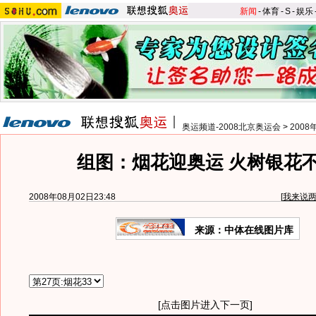
新闻
-
体育
-
S
-
娱乐
奥运频道-2008北京奥运会
>
200
组图：烟花迎奥运 火树银花
2008年08月02日23:48
[
我来说
来源：中体在线图片库
[点击图片进入下一页]