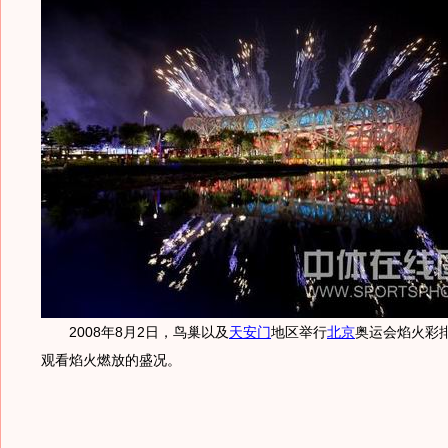
2008年8月2日，鸟巢以及
天安门
地区举行
北京
奥运会焰火彩
观看焰火燃放的盛况。