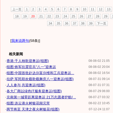
上一页
1
2
3
4
5
6
7
8
9
10
11
12
13
18
19
20
21
22
23
24
25
26
27
28
29
34
35
36
37
38
39
下一页
[
我来说两句
(58条)
]
相关新闻
·
香港:千人秧歌迎奥运(组图)
08-08-02 21:05
·
组图:铁军抗震官兵"八一"迎奥运
08-08-02 20:04
·
组图:中国首批赴达尔富尔维和工兵迎奥运...
08-08-02 16:54
·
拉萨:军民联欢载歌载舞庆八一迎奥运(组图)
08-07-31 09:14
·
人人参与,共迎奥运(组图)
08-07-31 07:31
·
各大厂商以绿色IT服务迎奥运(组图)
08-07-29 06:00
·
京南第一城零距离迎奥运 21万志愿者护航(...
08-07-27 03:32
·
组图:连云港火树银花闹元宵
08-02-22 10:45
·
两节将至 天津之夜火树银花(组图)
07-12-24 11:07