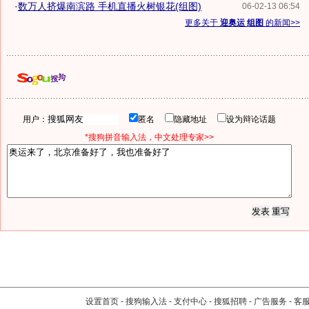
·
数万人挤爆南滨路 手机直播火树银花(组图)
06-02-13 06:54
更多关于
迎奥运 组图
的新闻>>
用户：
匿名
隐藏地址
设为辩论话题
*搜狗拼音输入法，中文处理专家>>
设置首页
-
搜狗输入法
-
支付中心
-
搜狐招聘
-
广告服务
-
客