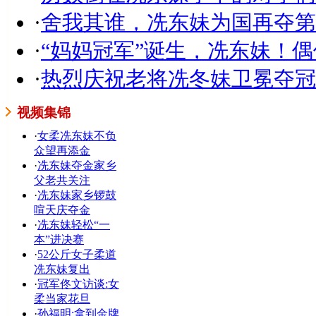
·
舍我其谁，冼东妹为国再夺第
·
“妈妈冠军”诞生，冼东妹！偶
·
热烈庆祝老将冼冬妹卫冕夺冠
视频集锦
·
女柔冼东妹不负
众望再添金
·
冼东妹夺金家乡
父老共关注
·
冼东妹家乡锣鼓
喧天庆夺金
·
冼东妹轻松“一
本”进决赛
·
52公斤女子柔道
冼东妹复出
·
冠军佟文访谈:女
柔当家花旦
·
孙福明:拿到金牌