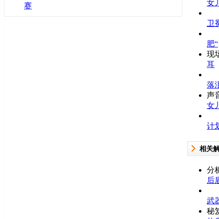
女
赛
卫
肥“
现场
耳
落
声音
女
计
相关
分析
后
武
秘笈