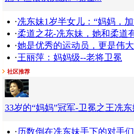
·
冼东妹1岁半女儿：“妈妈，加
·
柔道之花-冼东妹，她和柔道
·
她是优秀的运动员，更是伟大
·
王丽萍：妈妈级--老将卫冕
社区推荐
33岁的“妈妈”冠军-卫冕之王冼东
·
历数倒在冼东妹手下的对手们