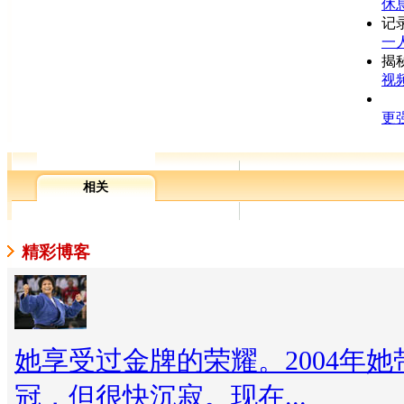
休
记录
一
揭秘
视
更
相关
精彩博客
她享受过金牌的荣耀。2004年
冠，但很快沉寂。现在...