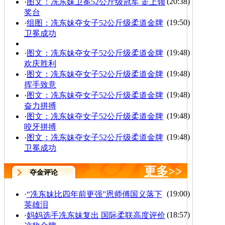
(20:38)
·
图文：冼东妹卫冕52公斤级冠军 走上领
奖台
(19:50)
·
组图：冼东妹夺女子52公斤级柔道金牌
卫冕成功
(19:48)
·
图文：冼东妹夺女子52公斤级柔道金牌
欢庆胜利
(19:48)
·
图文：冼东妹夺女子52公斤级柔道金牌
挥手致意
(19:48)
·
图文：冼东妹夺女子52公斤级柔道金牌
奋力拼搏
(19:48)
·
图文：冼东妹夺女子52公斤级柔道金牌
咬牙拼搏
(19:48)
·
图文：冼东妹夺女子52公斤级柔道金牌
卫冕成功
更多
>>
夺金评论
(19:00)
·
“冼东妹比四年前更强”恩师傅国义落下
英雄泪
(18:57)
·
妈妈选手冼东妹复出 国际柔联高度评价