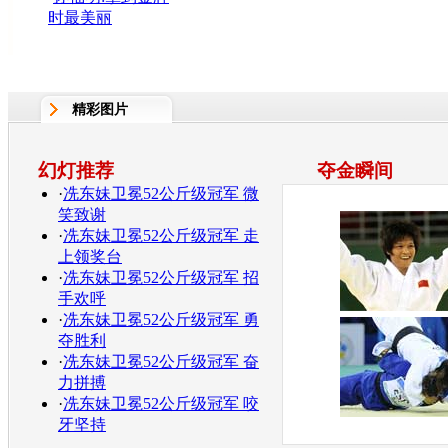
时最美丽
精彩图片
幻灯推荐
夺金瞬间
·
冼东妹卫冕52公斤级冠军 微
笑致谢
·
冼东妹卫冕52公斤级冠军 走
上领奖台
·
冼东妹卫冕52公斤级冠军 招
手欢呼
·
冼东妹卫冕52公斤级冠军 勇
夺胜利
·
冼东妹卫冕52公斤级冠军 奋
力拼搏
·
冼东妹卫冕52公斤级冠军 咬
牙坚持