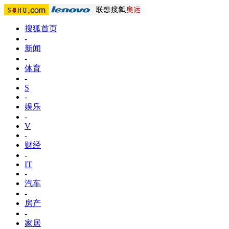
搜狐首页
-
新闻
-
体育
-
S
-
娱乐
-
V
-
财经
-
IT
-
汽车
-
房产
-
家居