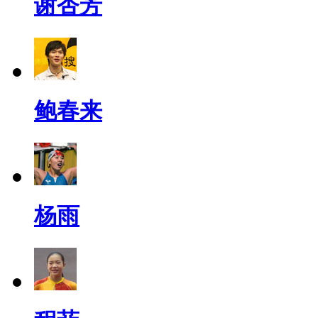
谢杏芳
鲍春来
杨雨