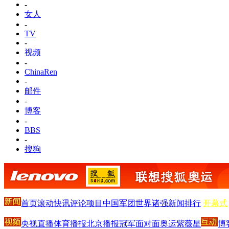
-
女人
-
TV
-
视频
-
ChinaRen
-
邮件
-
博客
-
BBS
-
搜狗
首页
滚动
快讯
评论
项目
中国军团
世界诸强
新闻排行
开幕式
央视直播
体育播报
北京播报
冠军面对面
奥运紫薇星
博