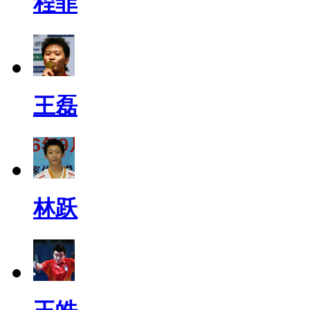
程菲
王磊
林跃