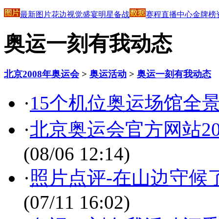
最新图片
花边
视觉盛宴
明星
备战
赛程
直播中心
金牌榜
奥运一刻有我动态
北京2008年奥运会
>
奥运活动
>
奥运一刻有我动态
·
15个机位奥运场馆全
·
北京奥运会官方网站2
(08/06 12:14)
·
照片点评-在山边守候
(07/11 16:02)