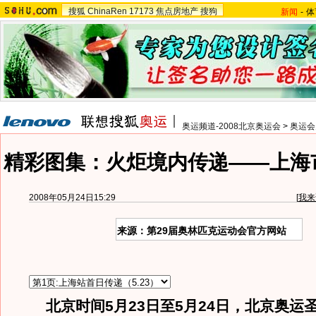
搜狐
ChinaRen
17173
焦点房地产
搜狗
新闻
-
体
奥运频道-2008北京奥运会
>
奥运会
精彩图集：火炬境内传递——上海市(5.
2008年05月24日15:29
[
我来
来源：第29届奥林匹克运动会官方网站
北京时间5月23日至5月24日，北京奥运