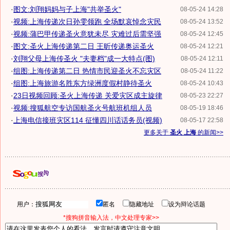
·
图文:刘翔妈妈与子上海"共举圣火"
08-05-24 14:28
·
视频:上海传递次日孙雯领跑 全场默哀悼念灾民
08-05-24 13:52
·
视频:蒲巴甲传递圣火意犹未尽 灾难过后需坚强
08-05-24 12:45
·
图文:圣火上海传递第二日 王昕传递奥运圣火
08-05-24 12:21
·
刘翔父母上海传圣火 "夫妻档"成一大特点(图)
08-05-24 12:11
·
组图:上海传递第二日 热情市民迎圣火不忘灾区
08-05-24 11:22
·
组图:上海旅游名胜东方绿洲度假村静待圣火
08-05-24 10:43
·
23日视频回顾:圣火上海传递 关爱灾区成主旋律
08-05-23 22:27
·
视频:搜狐航空专访国航圣火号航班机组人员
08-05-19 18:46
·
上海电信接班灾区114 征懂四川话话务员(视频)
08-05-17 22:58
更多关于
圣火 上海
的新闻>>
用户：
匿名
隐藏地址
设为辩论话题
*搜狗拼音输入法，中文处理专家>>