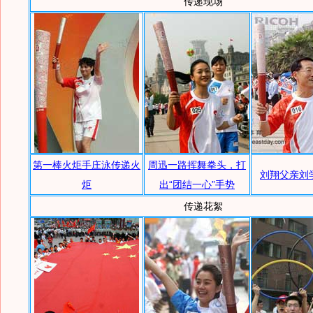
传递现场
第一棒火炬手庄泳传递火
周迅一路挥舞拳头，打
刘翔父亲刘
炬
出“团结一心”手势
传递花絮