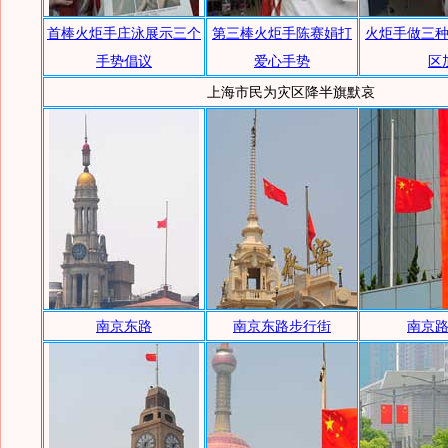
首棒火炬手庄泳展示三个
第三棒火炬手陈赛娟打
火炬手做三
手势倡议
爱心手势
区
上海市民为灾区降半旗默哀
南京东路
南京东路步行街
南京