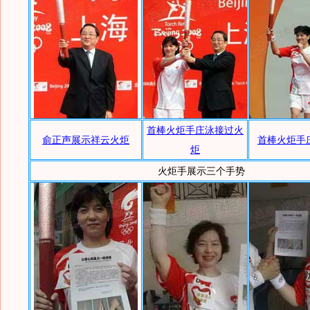
首棒火炬手庄泳接过火
俞正声展示祥云火炬
首棒火炬手
炬
火炬手展示三个手势