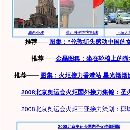
浦西外滩
浦西外滩东方明珠
上海大
推荐——
图集：“伦敦街头感动中国的
推荐
——
金晶图集：坐在轮椅上的微
推荐——
图集：火炬接力香港站 星光熠熠
2008北京奥运会火炬国外接力集锦：圣
2008北京奥运会火炬三亚接力策划：椰
2008北京奥运会国内圣火传递回顾