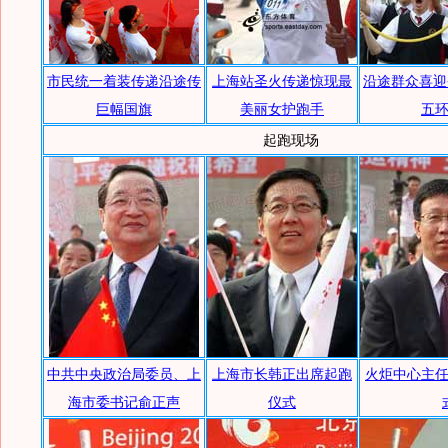
市民统一着装传递沿途传
上海站圣火传递惊现最
沿途群众喜迎
巨幅国旗
美丽女护跑手
五
起跑现场
中共中央政治局委员、上
上海市长韩正出席起跑
火炬中心主
海市委书记俞正声
仪式