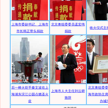
上海市委副书记、上海市
北京奥组委委员孟宏伟
收火仪式主
市长韩正带头捐款
捐款
后一棒火炬手秦文波在上
北京奥组委
上海市人大主任刘云耕
海浦东滨江公园点燃圣火
海市政协主
致辞
盆
办城