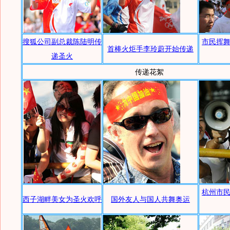
搜狐公司副总裁陈陆明传
市民挥
首棒火炬手李玲蔚开始传递
递圣火
传递花絮
杭州市
西子湖畔美女为圣火欢呼
国外友人与国人共舞奥运