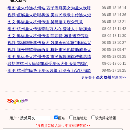
相关新闻
·
组图:圣火传递杭州站 西子湖畔美女为圣火欢呼
08-05-18 16:14
·
视频:点燃圣火歌唱奥运 美丽民歌歌手传递火炬
08-05-18 14:36
·
图文:奥运圣火杭州传递 吴晓璇向观众致意
08-05-18 13:21
·
组图:杭州圣火传递牵动万人心 聋哑人手语加油
08-05-18 11:42
·
图文:奥运圣火杭州传递 菲尔特·布鲁诺克劳斯
08-05-18 11:30
·
视频:郑雄鹰微笑传圣火 残奥会冠军展别样风采
08-05-18 10:27
·
视频:祥云照耀美丽西湖 杭州市民热情助威圣火
08-05-18 09:47
·
组图:奥运圣火杭州传递 市民挥舞国旗传递温情
08-05-18 09:25
·
联想与杭州人民提前感受奥运火炬激情(视频)
08-05-18 00:11
·
组图:杭州市民放飞奥运风筝 迎圣火为灾区捐款
08-05-17 19:25
更多关于
圣火 杭州
的新闻>>
用户：
匿名
隐藏地址
设为辩论话题
*搜狗拼音输入法，中文处理专家>>