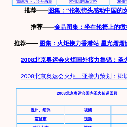
雷峰塔下，泛舟西湖
杭州湾跨海大桥
杭州
推荐——
图集：“伦敦街头感动中国的
推荐
——
金晶图集：坐在轮椅上的微
推荐——
图集：火炬接力香港站 星光熠熠
2008北京奥运会火炬国外接力集锦：圣
2008北京奥运会火炬三亚接力策划：椰
2008北京奥运会国内圣火传递回顾
温州、绍兴
视频
南昌市
视频