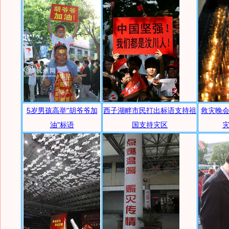
5岁男孩高举"胡爷爷加
西子湖畔市民打出标语支持祖
救灾晚
油"标语
国支持灾区