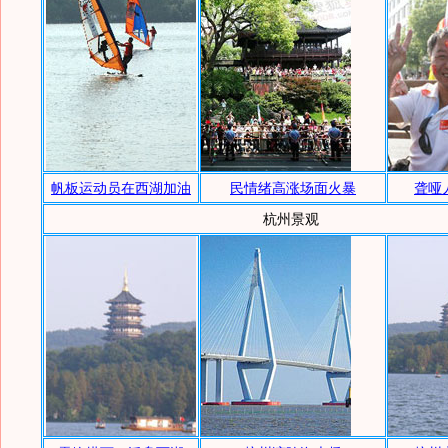
帆板运动员在西湖加油
民情绪高涨场面火暴
聋哑
杭州景观