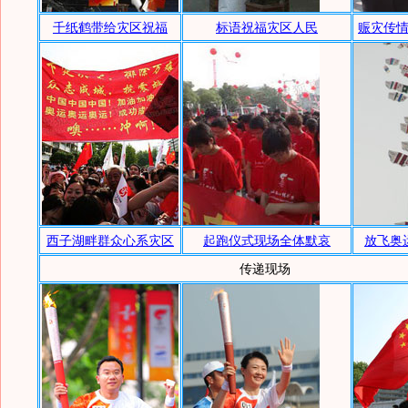
千纸鹤带给灾区祝福
标语祝福灾区人民
赈灾传
西子湖畔群众心系灾区
起跑仪式现场全体默哀
放飞奥
传递现场