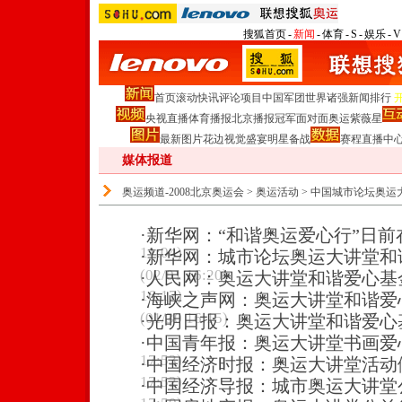
搜狐首页
-
新闻
-
体育
-
S
-
娱乐
-
V
首页
滚动
快讯
评论
项目
中国军团
世界诸强
新闻排行
央视直播
体育播报
北京播报
冠军面对面
奥运紫薇星
最新图片
花边
视觉盛宴
明星
备战
赛程
直播中
媒体报道
奥运频道-2008北京奥运会
>
奥运活动
>
中国城市论坛奥运
·
新华网：“和谐奥运爱心行”日前
11:04)
·
新华网：城市论坛奥运大讲堂和
(02/01 16:20)
·
人民网：奥运大讲堂和谐爱心基
16:17)
·
海峡之声网：奥运大讲堂和谐爱
(01/30 16:15)
·
光明日报：奥运大讲堂和谐爱心
·
中国青年报：奥运大讲堂书画爱
17:53)
·
中国经济时报：奥运大讲堂活动倾
17:52)
·
中国经济导报：城市奥运大讲堂