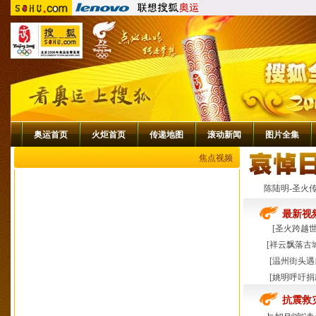
奥运首页
火炬首页
传递地图
滚动新闻
图片全集
焦点视频
陈陆明-圣火
最新视
[
圣火跨越
[
祥云飘落古
[
温州街头遇
[
姚明呼吁捐
抗震救