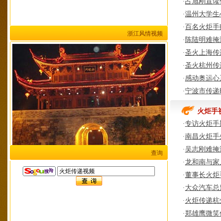
·
占旭刚宣读
·
温州大学生
·
百名火炬手
浙江风情视频
·
陈陆明难掩
·
圣火上海传
·
圣火杭州传
·
感动奥运心
·
宁波市传递
火炬手
·
专访火炬手
·
南昌火炬手
·
吴志刚难掩
查询
·
龙和南与家
·
董事长火炬
·
大众汽车总
·
火炬传递杭
·
郑雄鹰微笑