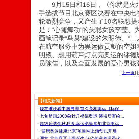
9月15日和16日，《你就是火炬
手选拔节目北京赛区决赛在中央电
轮激烈竞争，又产生了10名联想
是：“心随舞动”的失聪女孩李莹、
画笔记录“鸟巢”建设的朱明德、“
在航空服务中为奥运做贡献的空姐
明殿、想用葫芦灯点亮奥运的缪德
员陈佳，以及全面发展的爱心男孩
[
上一页
] [
【相关新闻】
·
现在谁还看中国男排 首次亮相奥运目标保...
·
七旬翁画2008朵牡丹祝福奥运 装裱后寄给...
·
超级乐透金秋派送 幸运彩民参加北京奥运...
·
"健康奥运健康北京"项目网上活动已开启
·
图文:北京赛区十强诞生 张欣传递奥运圣火