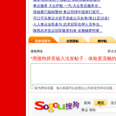
·
奥运服务 大众护航 一汽-大众售后服务步...
·
世锦赛已敲响警钟 奥运羽球中国单打谁可...
·
可口可乐奥运火炬手选拔公示名单(第11至15名)
·
人人奥运全民参与 武术冠军在押人员争当...
·
陕西武术亚运冠军载誉归来 吴雅楠梦想奥...
我来说两句
全部跟帖
精华帖
匿名
*用搜狗拼音输入法发帖子，体验更流畅的
设为辩论话题
新闻
网页
音