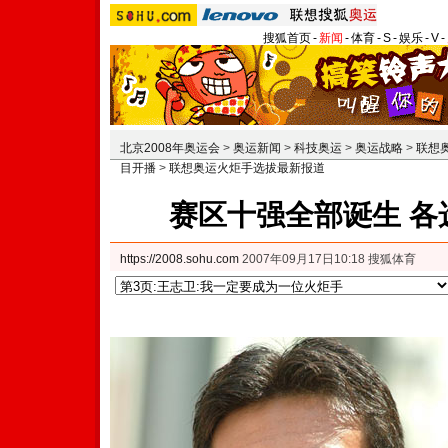
搜狐首页
-
新闻
-
体育
-
S
-
娱乐
-
V
-
北京2008年奥运会
>
奥运新闻
>
科技奥运
>
奥运战略
>
联想
目开播
>
联想奥运火炬手选拔最新报道
赛区十强全部诞生 各
https://2008.sohu.com
2007年09月17日10:18 搜狐体育