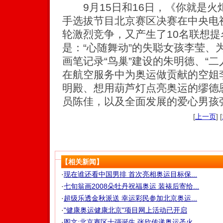
9月15日和16日，《你就是火炬
手选拔节目北京赛区决赛在中央电
轮激烈竞争，又产生了10名联想
是：“心随舞动”的失聪女孩李莹、
画笔记录“鸟巢”建设的朱明德、“
在航空服务中为奥运做贡献的空姐
明殿、想用葫芦灯点亮奥运的缪德
员陈佳，以及全面发展的爱心男孩
[
上一页
] [
【相关新闻】
·
现在谁还看中国男排 首次亮相奥运目标保...
·
七旬翁画2008朵牡丹祝福奥运 装裱后寄给...
·
超级乐透金秋派送 幸运彩民参加北京奥运...
·
"健康奥运健康北京"项目网上活动已开启
·
图文:北京赛区十强诞生 张欣传递奥运圣火