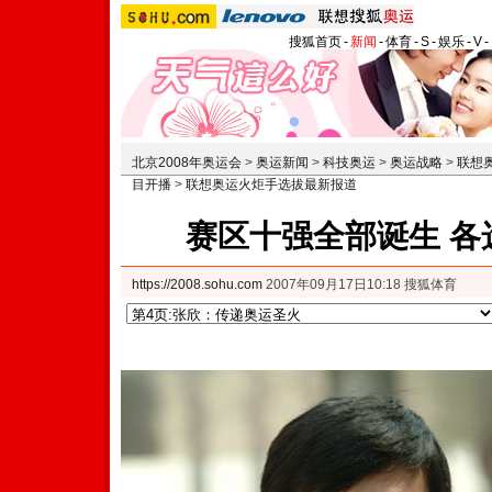
搜狐首页
-
新闻
-
体育
-
S
-
娱乐
-
V
-
北京2008年奥运会
>
奥运新闻
>
科技奥运
>
奥运战略
>
联想
目开播
>
联想奥运火炬手选拔最新报道
赛区十强全部诞生 各
https://2008.sohu.com
2007年09月17日10:18 搜狐体育