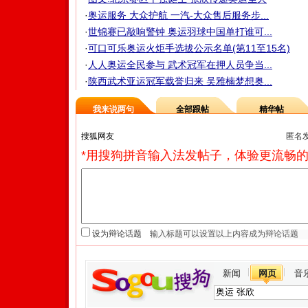
·
奥运服务 大众护航 一汽-大众售后服务步...
·
世锦赛已敲响警钟 奥运羽球中国单打谁可...
·
可口可乐奥运火炬手选拔公示名单(第11至15名)
·
人人奥运全民参与 武术冠军在押人员争当...
·
陕西武术亚运冠军载誉归来 吴雅楠梦想奥...
我来说两句
全部跟帖
精华帖
匿名
*用搜狗拼音输入法发帖子，体验更流畅的
设为辩论话题
新闻
网页
音