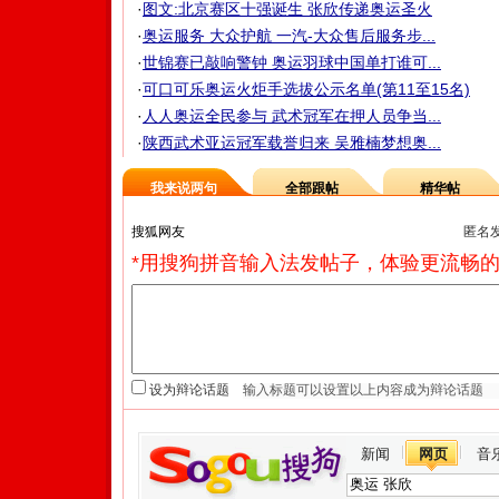
·
图文:北京赛区十强诞生 张欣传递奥运圣火
·
奥运服务 大众护航 一汽-大众售后服务步...
·
世锦赛已敲响警钟 奥运羽球中国单打谁可...
·
可口可乐奥运火炬手选拔公示名单(第11至15名)
·
人人奥运全民参与 武术冠军在押人员争当...
·
陕西武术亚运冠军载誉归来 吴雅楠梦想奥...
我来说两句
全部跟帖
精华帖
匿名
*用搜狗拼音输入法发帖子，体验更流畅的
设为辩论话题
新闻
网页
音