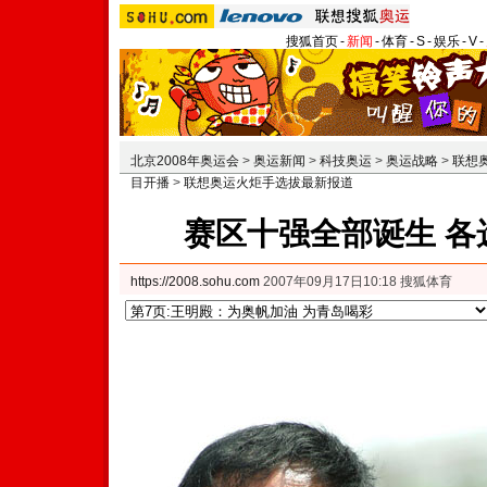
搜狐首页
-
新闻
-
体育
-
S
-
娱乐
-
V
-
北京2008年奥运会
>
奥运新闻
>
科技奥运
>
奥运战略
>
联想
目开播
>
联想奥运火炬手选拔最新报道
赛区十强全部诞生 各
https://2008.sohu.com
2007年09月17日10:18 搜狐体育