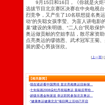
9月15日和16日，《你就是火炬手
选拔节目北京赛区决赛在中央电视台
烈竞争，又产生了10名联想提名奥
动”的失聪女孩李莹、为盲人讲电影
巢”建设的朱明德、“二人台”民歌保
奥运做贡献的空姐李喆，散尽家资助
点亮奥运的缪德恩、武术冠军王菊、
展的爱心男孩张欣。
[
上一页
] [
【相关新闻】
·
现在谁还看中国男排 首次亮相奥运目标保...
·
七旬翁画2008朵牡丹祝福奥运 装裱后寄给...
·
超级乐透金秋派送 幸运彩民参加北京奥运...
·
"健康奥运健康北京"项目网上活动已开启