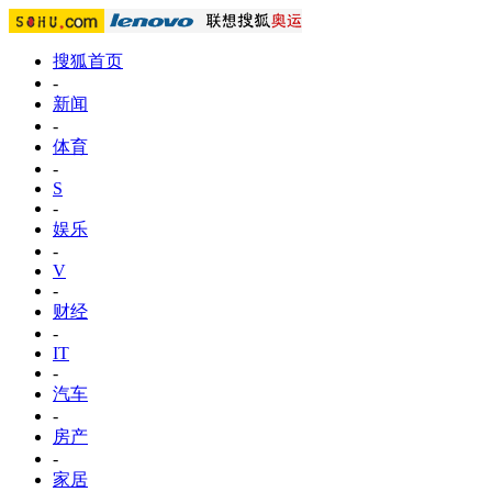
搜狐首页
-
新闻
-
体育
-
S
-
娱乐
-
V
-
财经
-
IT
-
汽车
-
房产
-
家居