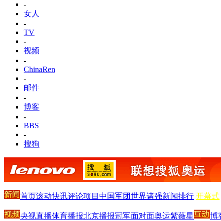
-
女人
-
TV
-
视频
-
ChinaRen
-
邮件
-
博客
-
BBS
-
搜狗
首页
滚动
快讯
评论
项目
中国军团
世界诸强
新闻排行
开幕式
央视直播
体育播报
北京播报
冠军面对面
奥运紫薇星
博