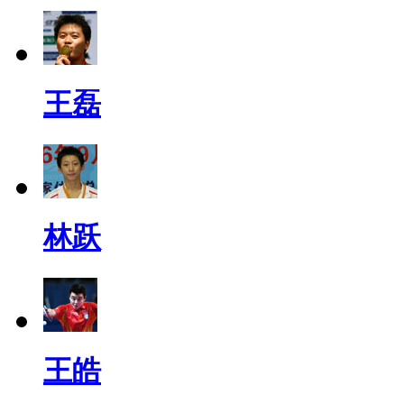
王磊
林跃
王皓