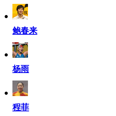
鲍春来
杨雨
程菲