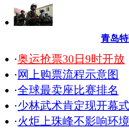
青岛特
·
奥运抢票30日9时开放
·
网上购票流程示意图
·
全球最卖座比赛排名
·
少林武术肯定现开幕式
·
火炬上珠峰不影响环