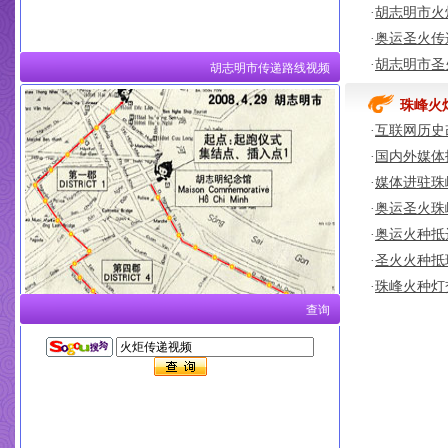
·
胡志明市火
·
奥运圣火传
·
胡志明市圣
胡志明市传递路线视频
珠峰火
·
互联网历史
·
国内外媒体
·
媒体进驻珠
·
奥运圣火珠
·
奥运火种抵
·
圣火火种抵
·
珠峰火种灯
查询