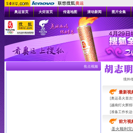
奥运首页
火炬首页
传递地图
滚动新闻
图片全集
焦点视频
境外
最新视
[
奥运圣火首次
[
越南灯火辉煌
[
准备工作长达
前方视
·
圣火顺利完