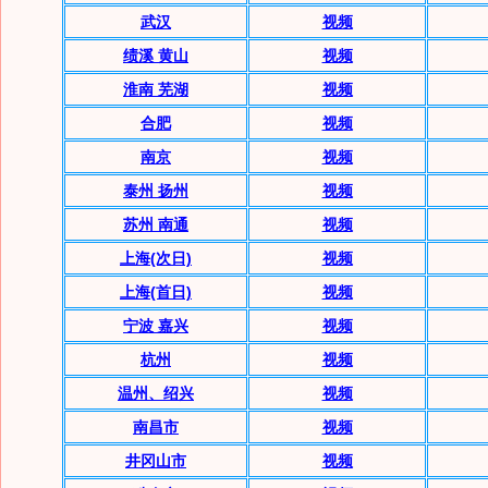
武汉
视频
绩溪 黄山
视频
淮南 芜湖
视频
合肥
视频
南京
视频
泰州 扬州
视频
苏州 南通
视频
上海(次日)
视频
上海(首日)
视频
宁波 嘉兴
视频
杭州
视频
温州、绍兴
视频
南昌市
视频
井冈山市
视频