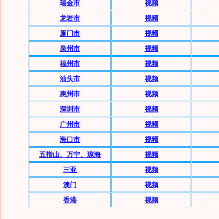
瑞金市
视频
龙岩市
视频
厦门市
视频
泉州市
视频
福州市
视频
汕头市
视频
惠州市
视频
深圳市
视频
广州市
视频
海口市
视频
五指山、万宁、琼海
视频
三亚
视频
澳门
视频
香港
视频