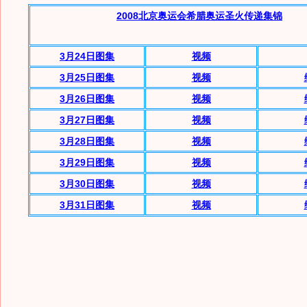
2008北京奥运会希腊奥运圣火传递集锦
3月24日图集
视频
3月
25日图集
视频
3月
26日图集
视频
3月
27日图集
视频
3月
28日图集
视频
3月
29日图集
视频
3月
30日图集
视频
3月
31日图集
视频