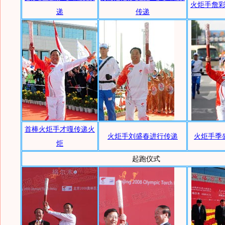
火炬手詹
递
传递
首棒火炬手才嘎传递火
火炬手刘盛春进行传递
火炬手季
炬
起跑仪式